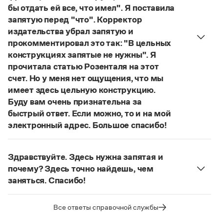
Статьи
бы отдать ей все, что имел". Я поставила
Монологи
запятую перед "что". Корректор
Интервью
издательства убрал запятую и
Лекции и подкасты
прокомментировал это так: "В цельных
Рекомендуем
конструкциях запятые не нужны". Я
прочитала статью Розенталя на этот
счет. Но у меня нет ощущения, что мы
Учебник Грамоты
имеет здесь цельную конструкцию.
Буду вам очень признательна за
Правила русского языка: от азов до тонкостей
быстрый ответ. Если можно, то и на мой
Интерактивные упражнения: от простого к сложному
Скороговорки
электронный адрес. Большое спасибо!
Действительно, в данном случае не приходится
говорить о цельном по смыслу выражении
Здравствуйте. Здесь нужна запятая и
(термин из справочника по пунктуации
Издательство
почему? Здесь точно найдешь, чем
Д. Э. Розенталя).
Он готов был отдать ей всё,
заняться. Спасибо!
Словари
что имел
— сложноподчиненное местоименно-
Научпоп
Запятая нужна, она отделяет части
соотносительное предложение с
Учебники и справочники
сложноподчиненного предложения (придаточная
Все ответы справочной службы
соотносительным словом
всё
.
Все книги
часть представляет собой инфинитивное