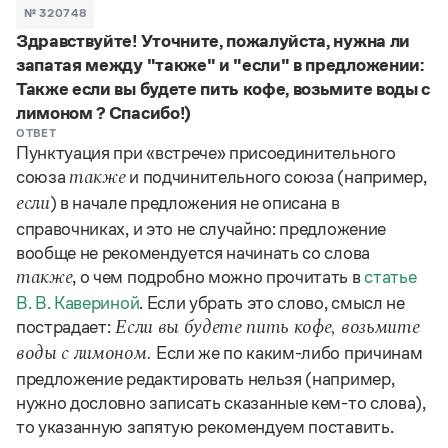
Задать вопрос справочной службе
Можно использовать знаки подстановки
№ 320748
Поиск по всем разделам
Горячие вопросы
Здравствуйте! Уточните, пожалуйста, нужна ли
Все вопросы
?
— для любого символа, включая пробелы и дефисы (
к?
запатая между "также" и "если" в предложении:
мпания
,
тер?а?а
,
общественно?полезный
)
Также если вы будете пить кофе, возьмите воды с
Словари
*
— для любого количества символов, кроме пробела
лимоном ? Спасибо!)
видео-*
,
ране*ый
(
)
Словари
ОТВЕТ
Русский орфографический словарь
Ответы справочной службы
Пунктуация при «встрече» присоединительного
Большой орфоэпический словарь русского языка
Большой орфоэпический словарь русского языка
союза
и подчинительного союза (например,
также
Большой толковый словарь русских глаголов
Словарь трудностей русского языка
Справочники
) в начале предложения не описана в
если
Большой толковый словарь русских существительных
Русское словесное ударение
Большой толковый словарь русского языка
справочниках, и это не случайно: предложение
Словарь собственных имён
Правила русской орфографии и пунктуации
Учебник
Большой универсальный словарь русского языка
вообще не рекомендуется начинать со слова
Большой универсальный словарь русского языка
Русский язык: краткий теоретический курс для
Русский орфографический словарь
, о чем подробно можно прочитать в
статье
также
Большой толковый словарь русского языка
школьников
Журнал
Русское словесное ударение
В. В. Кавериной
. Если убрать это слово, смысл не
Современный словарь иностранных слов
Современный словарь иностранных слов
Письмовник
Словарь антонимов
пострадает:
Если вы будете пить кофе, возьмите
Большой толковый словарь русских
Справочник по пунктуации
Словарь методических терминов
Если же по каким-либо причинам
воды с лимоном.
существительных
Словарь-справочник трудностей русского языка
Словарь русских имён
предложение редактировать нельзя (например,
Большой толковый словарь русских глаголов
Справочник по фразеологии
Словарь синонимов
нужно дословно записать сказанные кем-то слова),
Словарь синонимов
Словарь-справочник «Непростые слова»
Словарь собственных имён
Словарь трудностей русского языка
то указанную запятую рекомендуем поставить.
Словарь антонимов
Азбучные истины
Управление в русском языке