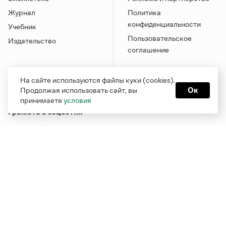
Журнал
Политика
конфиденциальности
Учебник
Пользовательское
Издательство
соглашение
На сайте используются файлы куки (cookies).
Продолжая использовать сайт, вы
Ок
принимаете
условия
Грамота в соцсетях
Функционирует при финансовой поддержке Министерства
цифрового развития, связи и массовых коммуникаций
Российской Федерации
Перейти на старую версию
Грамоты