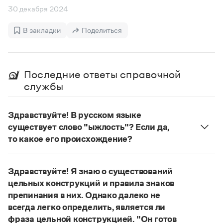
Управление в русском языке
Правила русской орфографии и пунктуации
Словари русского языка как государственного
30 декабря 2024
Словарь русских имён
(1956)
Словарь методических терминов
В закладки
Поделиться
Справочники
Правила русской орфографии и пунктуации
Последние ответы справочной
Русский язык. Краткий теоретический курс
службы
для школьников
Письмовник
Справочник по пунктуации
Здравствуйте! В русском языке
Словарь-справочник трудностей
существует слово "ыжлость"? Если да,
Справочник по фразеологии
Азбучные истины
то какое его происхождение?
Словарь-справочник непростые слова
Нет, не существует и не существовало. Это
Все справочники портала
выдуманное слово.
Здравствуйте! Я знаю о существований
Страница ответа
цельных конструкций и правила знаков
препинания в них. Однако далеко не
Журнал
всегда легко определить, является ли
Новости и события
фраза цельной конструкцией. "Он готов