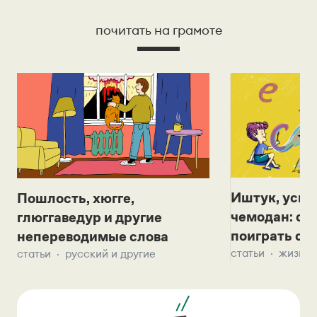
почитать на грамоте
Иштук, уськ
Пошлость, хюгге,
чемодан: се
глюггаведур и другие
поиграть с д
непереводимые слова
статьи
жизнь 
статьи
русский и другие