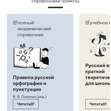
справочники грамоты
полный
учебное 
академический
справочник
Русский я
краткий
Правила русской
теоретиче
орфографии и
для школь
пунктуации
В. В. Лопатин (ред.)
Читать
Читать