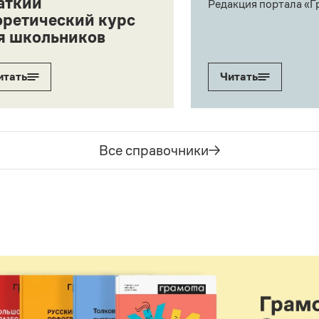
аткий
Редакция портала «Г
оретический курс
я школьников
итать
Читать
Все справочники