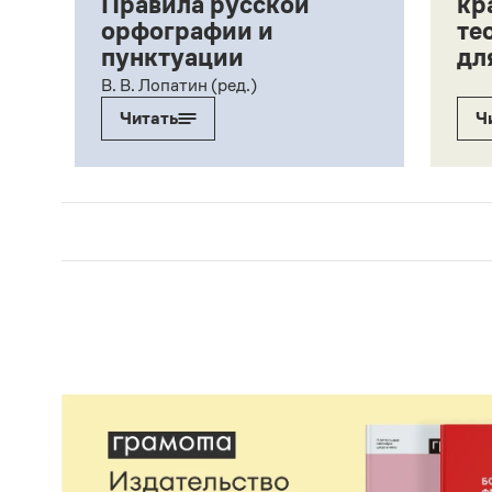
Правила русской
кр
орфографии и
те
пунктуации
дл
ий,
В. В. Лопатин (ред.)
Читать
Ч