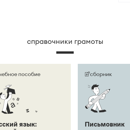
 развернут в придаточное предложение:
Она
дшего.
справочники грамоты
чебное пособие
сборник
сский язык:
Письмовник