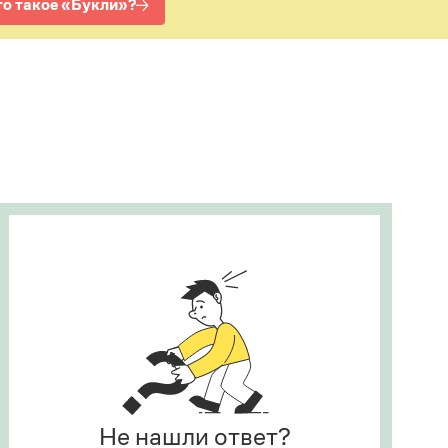
Рекомендуем
Учебник Грамоты
Правила русского языка: от азов до тонкостей
Интерактивные упражнения: от простого к
сложному
Скороговорки
Издательство
Словари
Научпоп
Учебники и справочники
Все книги
Не нашли ответ?