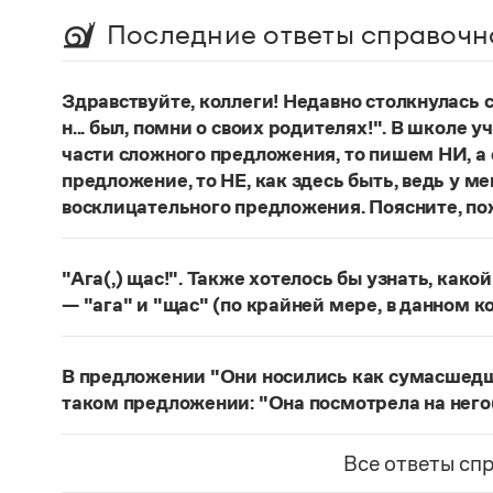
Последние ответы справочн
Здравствуйте, коллеги! Недавно столкнулась
н... был, помни о своих родителях!". В школе 
части сложного предложения, то пишем НИ, а 
предложение, то НЕ, как здесь быть, ведь у м
восклицательного предложения. Поясните, по
Правильно:
Где бы ты ни был, помни о своих р
восклицательных предложениях:
Где ты тольк
"Ага(,) щас!". Также хотелось бы узнать, како
Страница ответа
— "ага" и "щас" (по крайней мере, в данном к
частица
Ага
—
, которая в данном случае испо
говорящего поверить в достоверность какого-
В предложении "Они носились как сумасшедшие
фразеологизм (коммуникема, нечленимое пред
таком предложении: "Она посмотрела на него
отрицания, несогласия, отказа сделать что-ли
Действительно, в предложении
Они носились 
и т. п. (см.: Меликян В. Ю. Синтаксический фра
сравнительного оборота на первом плане знач
Все ответы сп
разные единицы, между которыми ставится зн
посмотрела на него, как на сумасшедшего
запят