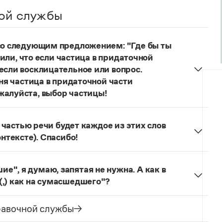
ой службы
 со следующим предложением: "Где бы ты
учили, что если частица в придаточной
если восклицательное или вопрос.
еня частица в придаточной части
жалуйста, выбор частицы!
одителях!
Частица
не
пишется в независимых
о не был!
й частью речи будет каждое из этих слов
онтексте). Спасибо!
льзуется для эмоционального усиления отказа
л. сообщения.
Щас!
— синтаксический
", я думаю, запятая не нужна. А как в
ложение) со значением категорического
(,) как на сумасшедшего"?
бо, иногда в сочетании с презрением, возмущением
как сумасшедшие
запятая не ставится, так как у
зеологический словарь. М., 2013. С. 273). Это
ение образа действия. В предложении
Она
равочной службы
ак препинания:
Ага, щас!
;
Ага! Щас!
ая ставится, так как сравнительный оборот имеет