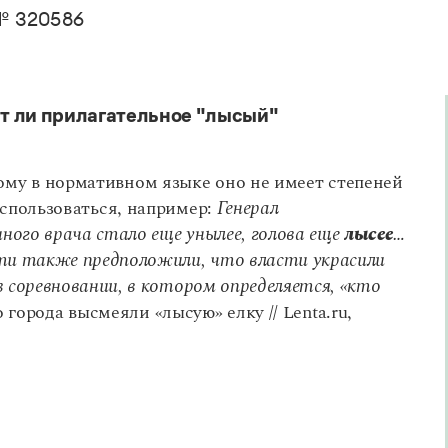
. Пахомов, В. В. Свинцов, И. В. Филатова
Справочники
№ 320586
авочник по фразеологии
овари русского языка как государственного
кция портала «Грамота.ру»
Правила русской орфографии и пунктуации
Русский язык. Краткий теоретический курс
е словари
для школьников
 справочники
Письмовник
т ли прилагательное "лысый"
Справочник по пунктуации
Словарь-справочник трудностей
Справочник по фразеологии
ому в нормативном языке оно не имеет степеней
Азбучные истины
спользоваться, например:
Генерал
Словарь-справочник непростые слова
Все справочники портала
ного врача стало еще унылее, голова еще
лысее
…
ти также предположили, что власти украсили
 соревновании, в котором определяется, «кто
города высмеяли «лысую» елку // Lenta.ru,