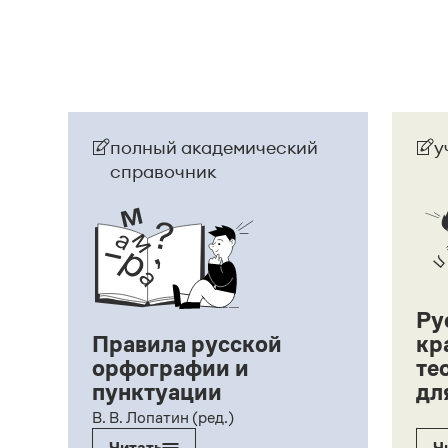
полный академический
у
справочник
Ру
Правила русской
кр
орфографии и
те
пунктуации
дл
ий,
В. В. Лопатин (ред.)
Читать
Ч