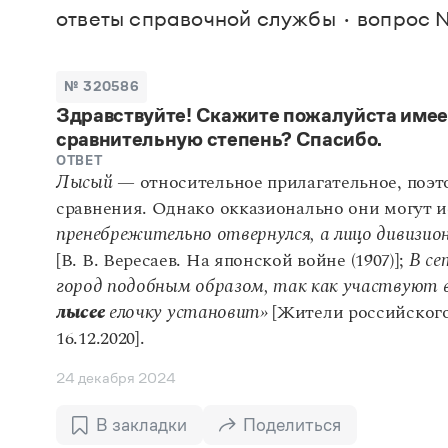
В. М
ответы справочной службы
вопрос 
Большой универсальный словарь русского языка
Спр
Сл
Русский орфографический словарь
Реда
Русское словесное ударение
Современный словарь иностранных слов
Вс
№ 320586
Все
Словарь антонимов
Здравствуйте! Скажите пожалуйста имее
Словарь методических терминов
сравнительную степень? Спасибо.
Словарь русских имён
Словарь синонимов
ОТВЕТ
Словарь собственных имён
Лысый
— относительное прилагательное, поэт
Словарь трудностей русского языка
сравнения. Однако окказионально они могут и
Управление в русском языке
пренебрежительно отвернулся, а лицо дивизион
Словари русского языка как государственного
[В. В. Вересаев. На японской войне (1907)];
В се
город подобным образом, так как участвуют в
лысее
елочку установит»
[Жители российского 
16.12.2020].
24 декабря 2024
В закладки
Поделиться