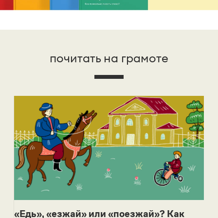
почитать на грамоте
«Едь», «езжай» или «поезжай»? Как