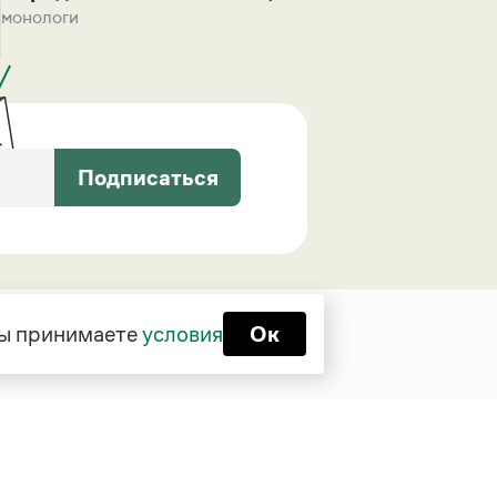
монологи
Подписаться
 вы принимаете
условия
Ок
Функционирует при финансовой
поддержке Министерства цифрового