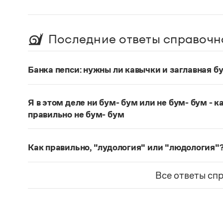
Последние ответы справочн
Банка пепси: нужны ли кавычки и заглавная бу
В ситуации бытового употребления, когда речь 
кавычки и большая буква не нужны:
банка пепс
Я в этом деле ни бум- бум или не бум- бум - 
Страница ответа
правильно не бум- бум
Правильное написание:
ни бум-бум.
Страница ответа
Как правильно, "лудология" или "людология"
В научных текстах неологизм, используемый д
понятий, представлен в двух вариантах:
лудоло
Все ответы сп
О «правильном» варианте слова можно говори
словарях русского языка. Пока же такой слов
Страница ответа