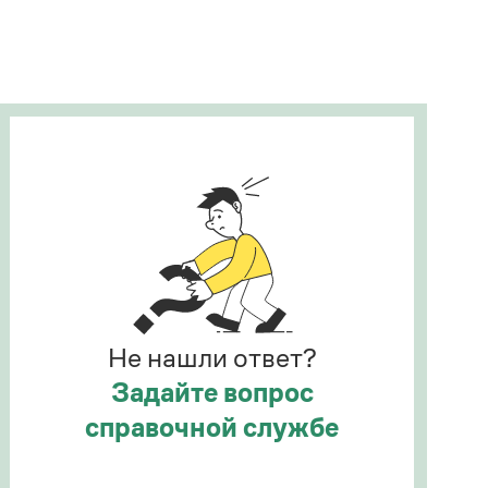
Рекомендуем
Учебник Грамоты
Правила русского языка: от азов до тонкостей
Интерактивные упражнения: от простого к
сложному
Скороговорки
Издательство
Словари
Научпоп
Не нашли ответ?
Учебники и справочники
Все книги
Задайте вопрос
справочной службе