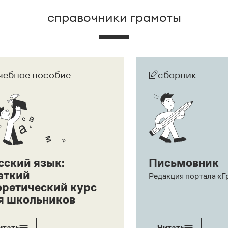
справочники грамоты
чебное пособие
сборник
сский язык:
Письмовник
аткий
Редакция портала «Г
оретический курс
я школьников
итать
Читать