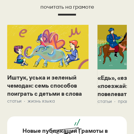
почитать на грамоте
Иштук, уська и зеленый
«Едь», «езж
чемодан: семь способов
«поезжай»? 
поиграть с детьми в слова
повелевать 
статьи
жизнь языка
статьи
правил
Новые публикации Грамоты в