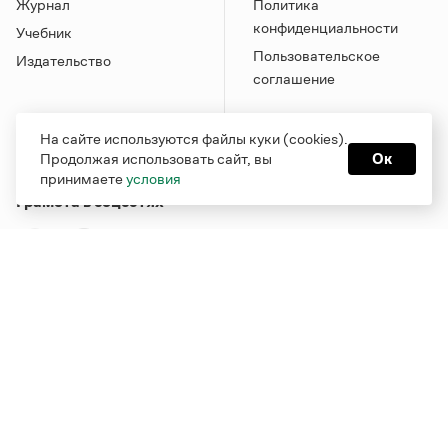
Журнал
Политика
конфиденциальности
Учебник
Пользовательское
Издательство
соглашение
На сайте используются файлы куки (cookies).
Продолжая использовать сайт, вы
Ок
принимаете
условия
Грамота в соцсетях
Функционирует при финансовой поддержке Министерства
цифрового развития, связи и массовых коммуникаций
Российской Федерации
Перейти на старую версию
Грамоты