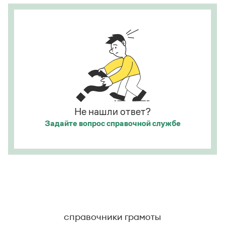
Страница ответа
Статьи
Монологи
Интервью
Лекции и подкасты
Рекомендуем
Учебник Грамоты
Правила русского языка: от азов до тонкостей
Не нашли ответ?
Интерактивные упражнения: от простого к сложному
Задайте вопрос
справочной службе
Скороговорки
Издательство
Словари
Научпоп
Учебники и справочники
справочники грамоты
Все книги