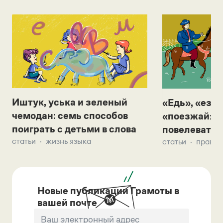
Иштук, уська и зеленый
«Едь», «езж
чемодан: семь способов
«поезжай»? 
поиграть с детьми в слова
повелевать 
статьи
жизнь языка
статьи
правил
Новые публикации Грамоты в
вашей почте