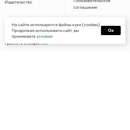
Пользовательское
Издательство
соглашение
На сайте используются файлы куки (cookies).
Продолжая использовать сайт, вы
Ок
принимаете
условия
Грамота в соцсетях
Функционирует при финансовой поддержке Министерства
цифрового развития, связи и массовых коммуникаций
Российской Федерации
Перейти на старую версию
Грамоты
© Грамота.ru, 2000 – 2026
Свидетельство о регистрации СМИ: ЭЛ № ФС 77 - 84700,
выдано 10.02.2023