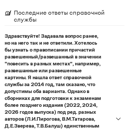
Управление в русском языке
Правила русской орфографии и пунктуации
Словари русского языка как государственного
Словарь русских имён
(1956)
Последние ответы справочной
Словарь методических терминов
службы
Справочники
Здравствуйте! Задавала вопрос ранее,
Правила русской орфографии и пунктуации
но на него так и не ответили. Хотелось
Русский язык. Краткий теоретический курс
бы узнать о правописании причастий
для школьников
развешенный/развешанный в значении
Письмовник
Справочник по пунктуации
"повесить в разных местах", например,
Словарь-справочник трудностей
развешанные или развешенные
Справочник по фразеологии
картины. Я нашла ответ справочной
Азбучные истины
службы за 2014 год, там сказано, что
Словарь-справочник непростые слова
допустимы оба варианта. Однако в
Все справочники портала
сборниках для подготовки к экзаменам
более позднего издания (2022, 2024,
2026 годов выпуска) под ред. разных
Журнал
авторов (Л.И.Пирогова, В.М.Татарова,
Д.Е.Зверева, Т.В.Балуш) единственным
Новости и события