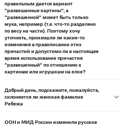
Статьи
правильным дается вариант
Монологи
"развешанные картины", а
Интервью
"развешенной" может быть только
Лекции и подкасты
мука, например (т.е. что-то разделено
Рекомендуем
по весу на части). Поэтому хочу
уточнить, произошли ли какие-то
изменения в правописании этих
Учебник Грамоты
причастий и допустимо ли в настоящее
время использование причастия
Правила русского языка: от азов до тонкостей
"развешенный" по отношению к
Интерактивные упражнения: от простого к сложному
Скороговорки
картинам или игрушкам на елке?
ответ
Наш
2014 года по-прежнему актуален.
Авторы пособий, о которых Вы говорите, почему-
Добрый день, подскажите, пожалуйста,
то игнорируют рекомендации нормативных
Издательство
склоняется ли женская фамилия
словарей русского языка, в которых указан глагол
Ребежа
Словари
развесить
(от него образована форма
Фамилия
Ребежа
склоняется (и мужская,
Научпоп
развешенный
) со значением «повесить в разных
Учебники и справочники
и женская).
местах (несколько, много предметов)». Ср.:
ООН и МИД России изменили русское
Все книги
Страница ответа