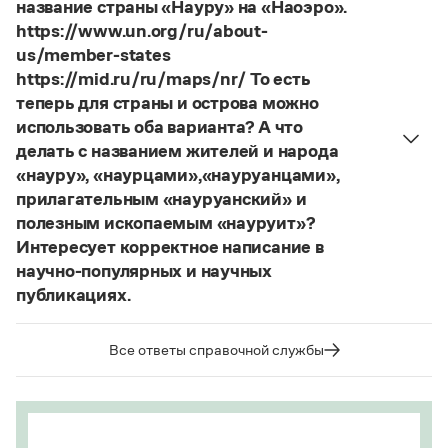
Я знаю, что на стенах своей квартиры вы
название страны «Науру» на «Наоэро».
развесили разные географические карты
https://www.un.org/ru/about-
(И. С. Тургенев. Бретер). И эти карты, безусловно,
us/member-states
развешены.
https://mid.ru/ru/maps/nr/ То есть
теперь для страны и острова можно
Страница ответа
использовать оба варианта? А что
делать с названием жителей и народа
«науру», «наурцами»,«науруанцами»,
прилагательным «науруанский» и
полезным ископаемым «науруит»?
Интересует корректное написание в
научно-популярных и научных
публикациях.
Изменение касается только официального
названия государства. Все остальные слова,
Все ответы справочной службы
образованные от топонима
Науру
, никуда из
русского языка не делись и по-прежнему могут
быть использованы в любых текстах. Здесь
можно осторожно вспомнить (хотя мы и вступаем