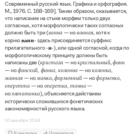
Управление в русском языке
Правила русской орфографии и пунктуации
Современный русский язык. Графика и орфография.
Словари русского языка как государственного
Словарь русских имён
(1956)
М., 1976. С. 168-169]. Таким образом, оказывается,
Словарь методических терминов
что написание на стыке морфем только двух
согласных, хотя морфологически таких согласных
Справочники
должно быть три (
— но
, хотя к
ванна
ванная
корню
здесь присоединяется суффикс
ванн-
Правила русской орфографии и пунктуации
Русский язык. Краткий теоретический курс
прилагательного
), или одной согласной, когда по
-н-
для школьников
морфологическому принципу должны быть
Письмовник
написаны две (
— но
,
кристалл
кристальный
финн
Справочник по пунктуации
— но
— но
финский, финка, колонна
колонка,
Словарь-справочник трудностей
Справочник по фразеологии
— но
,
— но
манная
манка
форменный
форменка,
Азбучные истины
— но
—
оперетта
оперетка, тонна
Словарь-справочник непростые слова
но
), объясняется действием
пятитонка
Все справочники портала
исторически сложившихся фонетических
закономерностей русского языка.
Журнал
10 декабря 2024
Новости и события
В закладки
Поделиться