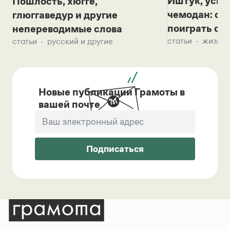
Иштук, уськ
Пошлость, хюгге,
чемодан: се
глюггаведур и другие
поиграть с д
непереводимые слова
статьи
жизнь 
статьи
русский и другие
Новые публикации Грамоты в
вашей почте
Подписаться