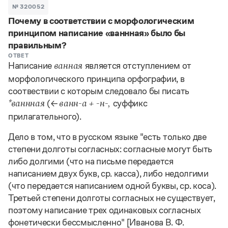
Задать вопрос справочной службе
Можно использовать знаки подстановки
№ 320052
Поиск по всем разделам
Горячие вопросы
Почему в соответствии с морфологическим
Все вопросы
?
— для любого символа, включая пробелы и дефисы (
к?
принципом написание «ваннная» было бы
мпания
,
тер?а?а
,
общественно?полезный
)
правильным?
Словари
*
— для любого количества символов, кроме пробела
ОТВЕТ
видео-*
,
ране*ый
(
)
Словари
Написание
является отступлением от
ванная
Русский орфографический словарь
Ответы справочной службы
морфологического принципа орфографии, в
Большой орфоэпический словарь русского языка
Большой орфоэпический словарь русского языка
соотвествии с которым следовало бы писать
Большой толковый словарь русских глаголов
Словарь трудностей русского языка
Справочники
(←
суффикс
*ваннная
ванн-а + -н-,
Большой толковый словарь русских существительных
Русское словесное ударение
Большой толковый словарь русского языка
прилагательного).
Словарь собственных имён
Правила русской орфографии и пунктуации
Учебник
Большой универсальный словарь русского языка
Большой универсальный словарь русского языка
Русский язык: краткий теоретический курс для
Русский орфографический словарь
Дело в том, что в русском языке "есть только две
Большой толковый словарь русского языка
школьников
Журнал
Русское словесное ударение
степени долготы согласных: согласные могут быть
Современный словарь иностранных слов
Современный словарь иностранных слов
Письмовник
либо долгими (что на письме передается
Словарь антонимов
Большой толковый словарь русских
Справочник по пунктуации
написанием двух букв, ср. касса), либо недолгими
Словарь методических терминов
существительных
Словарь-справочник трудностей русского языка
(что передается написанием одной буквы, ср. коса).
Словарь русских имён
Большой толковый словарь русских глаголов
Справочник по фразеологии
Словарь синонимов
Третьей степени долготы согласных не существует,
Словарь синонимов
Словарь-справочник «Непростые слова»
Словарь собственных имён
поэтому написание трех одинаковых согласных
Словарь трудностей русского языка
Словарь антонимов
Азбучные истины
фонетически бессмысленно" [Иванова В. Ф.
Управление в русском языке