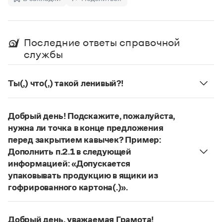
Статьи
Монологи
Интервью
Лекции и подкасты
Последние ответы справочной
Рекомендуем
службы
Ты(,) что(,) такой ленивый?!
Учебник Грамоты
Возможны варианты с разным смыслом:
Ты что,
Правила русского языка: от азов до тонкостей
такой ленивый?
(«Неужели ты такой
Интерактивные упражнения: от простого к сложному
Добрый день! Подскажите, пожалуйста,
ленивый?»);
Ты что такой ленивый?
(«Почему
Скороговорки
нужна ли точка в конце предложения
ты такой ленивый?»).
перед закрытием кавычек? Пример:
Страница ответа
Дополнить п.2.1 в следующей
информацией: «Допускается
Издательство
упаковывать продукцию в ящики из
Словари
гофрированного картона(.)».
Научпоп
Точка перед закрывающей кавычкой не ставится.
Учебники и справочники
Страница ответа
Все книги
Добрый день, уважаемая Грамота!