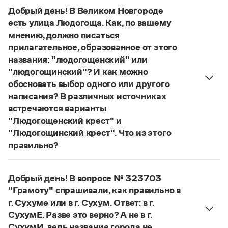
Управление в русском языке
Правила русской орфографии и пунктуации
Словари русского языка как государственного
Добрый день! В Великом Новгороде
Словарь русских имён
(1956)
есть улица Людогоща. Как, по вашему
Словарь методических терминов
мнению, должно писаться
прилагательное, образованное от этого
Справочники
названия: "людогощенский" или
Правила русской орфографии и пунктуации
"людогощинский"? И как можно
Русский язык. Краткий теоретический курс
обосновать выбор одного или другого
для школьников
написания? В различных источниках
Письмовник
встречаются варианты
Справочник по пунктуации
"Людогощенский крест" и
Словарь-справочник трудностей
Справочник по фразеологии
"Людогощинский крест". Что из этого
Азбучные истины
правильно?
Словарь-справочник непростые слова
Есть орфографическое правило:
Все справочники портала
в прилагательных, образованных от
Добрый день! В вопросе № 323703
географических названий на -
а
(-
я
), пишется
"Грамоту" спрашивали, как правильно в
суффикс -
инск
-. Правильно:
Людогоща
—
Журнал
г. Сухуме или в г. Сухум. Ответ: в г.
людогощинский
. Ср.:
Балашиха
—
балашихинский
,
СухумЕ. Разве это верно? А не в г.
Ельня
—
ельнинский
,
Истра
—
истринский
,
Новости и события
СухумИ, ведь название города не