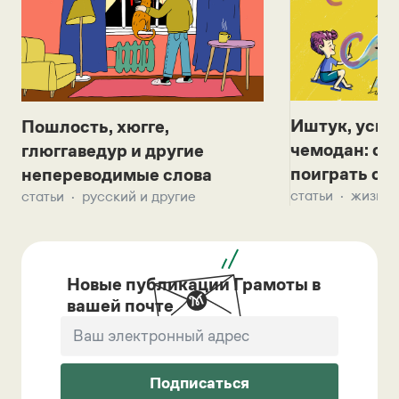
Иштук, уськ
Пошлость, хюгге,
чемодан: се
глюггаведур и другие
поиграть с д
непереводимые слова
статьи
жизнь 
статьи
русский и другие
Новые публикации Грамоты в
вашей почте
Подписаться