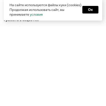
На сайте используются файлы куки (cookies).
Продолжая использовать сайт, вы
Ок
принимаете
условия
Грамота в соцсетях
Функционирует при финансовой поддержке Министерства
цифрового развития, связи и массовых коммуникаций
Российской Федерации
Перейти на старую версию
Грамоты
© Грамота.ru, 2000 – 2026
Свидетельство о регистрации СМИ: ЭЛ № ФС 77 - 84700,
выдано 10.02.2023
Дизайн — Мария Екимова /
Мотка