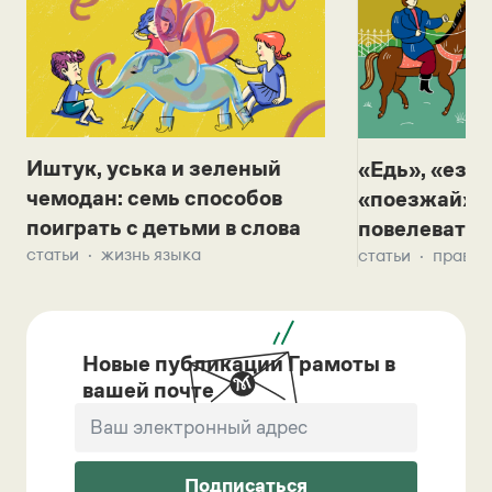
Иштук, уська и зеленый
«Едь», «езж
чемодан: семь способов
«поезжай»? 
поиграть с детьми в слова
повелевать 
статьи
жизнь языка
статьи
правил
Новые публикации Грамоты в
вашей почте
Подписаться