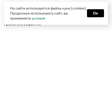
На сайте используются файлы куки (cookies).
Продолжая использовать сайт, вы
Ок
принимаете
условия
Грамота в соцсетях
Функционирует при финансовой поддержке Министерства
цифрового развития, связи и массовых коммуникаций
Российской Федерации
Перейти на старую версию
Грамоты
© Грамота.ru, 2000 – 2026
Свидетельство о регистрации СМИ: ЭЛ № ФС 77 - 84700,
выдано 10.02.2023
Дизайн — Мария Екимова /
Мотка