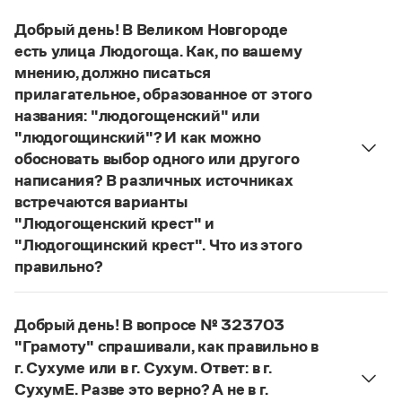
Управление в русском языке
Правила русской орфографии и пунктуации
Словари русского языка как государственного
Словарь русских имён
(1956)
Добрый день! В Великом Новгороде
Словарь методических терминов
есть улица Людогоща. Как, по вашему
мнению, должно писаться
Справочники
прилагательное, образованное от этого
названия: "людогощенский" или
Правила русской орфографии и пунктуации
"людогощинский"? И как можно
Русский язык. Краткий теоретический курс
обосновать выбор одного или другого
для школьников
Письмовник
написания? В различных источниках
Справочник по пунктуации
встречаются варианты
Словарь-справочник трудностей
"Людогощенский крест" и
Справочник по фразеологии
"Людогощинский крест". Что из этого
Азбучные истины
правильно?
Словарь-справочник непростые слова
Все справочники портала
Есть орфографическое правило:
в прилагательных, образованных от
Добрый день! В вопросе № 323703
географических названий на -
а
(-
я
), пишется
"Грамоту" спрашивали, как правильно в
суффикс -
инск
-. Правильно:
Людогоща
—
Журнал
г. Сухуме или в г. Сухум. Ответ: в г.
людогощинский
. Ср.:
Балашиха
—
балашихинский
,
СухумЕ. Разве это верно? А не в г.
Новости и события
Ельня
—
ельнинский
,
Истра
—
истринский
,