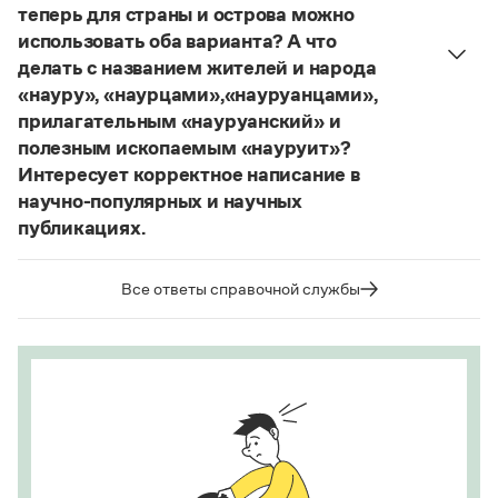
теперь для страны и острова можно
Страница ответа
использовать оба варианта? А что
делать с названием жителей и народа
«науру», «наурцами»,«науруанцами»,
прилагательным «науруанский» и
полезным ископаемым «науруит»?
Интересует корректное написание в
научно-популярных и научных
публикациях.
Изменение касается только официального
названия государства. Все остальные слова,
Все ответы справочной службы
образованные от топонима
Науру
, никуда из
русского языка не делись и по-прежнему могут
быть использованы в любых текстах. Здесь
можно осторожно вспомнить (хотя мы и вступаем
на скользкую дорожку, уводящую в бездну
острейших дискуссий), что в русском языке
осталось прилагательное
белорусский
, хотя
официальное название государства изменилось