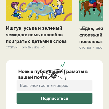
Иштук, уська и зеленый
«Едь», «езж
чемодан: семь способов
«поезжай»? 
поиграть с детьми в слова
повелевать 
статьи
жизнь языка
статьи
правил
Новые публикации Грамоты в
вашей почте
Подписаться