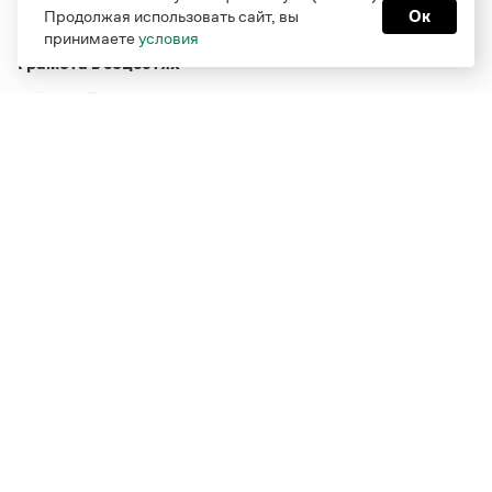
Продолжая использовать сайт, вы
Ок
принимаете
условия
Грамота в соцсетях
Функционирует при финансовой поддержке Министерства
цифрового развития, связи и массовых коммуникаций
Российской Федерации
Перейти на старую версию
Грамоты
© Грамота.ru, 2000 – 2026
Свидетельство о регистрации СМИ: ЭЛ № ФС 77 - 84700,
выдано 10.02.2023
Дизайн — Мария Екимова /
Мотка
Реклама