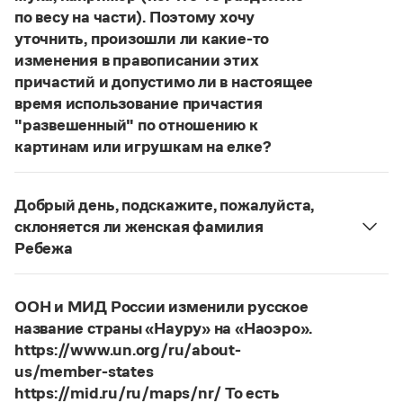
Статьи
по весу на части). Поэтому хочу
Монологи
уточнить, произошли ли какие-то
Интервью
изменения в правописании этих
Лекции и подкасты
причастий и допустимо ли в настоящее
Рекомендуем
время использование причастия
"развешенный" по отношению к
картинам или игрушкам на елке?
Учебник Грамоты
ответ
Наш
2014 года по-прежнему актуален.
Правила русского языка: от азов до тонкостей
Авторы пособий, о которых Вы говорите, почему-
Добрый день, подскажите, пожалуйста,
Интерактивные упражнения: от простого к сложному
то игнорируют рекомендации нормативных
склоняется ли женская фамилия
Скороговорки
словарей русского языка, в которых указан глагол
Ребежа
развесить
(от него образована форма
Фамилия
Ребежа
склоняется (и мужская,
развешенный
) со значением «повесить в разных
и женская).
Издательство
местах (несколько, много предметов)». Ср.:
ООН и МИД России изменили русское
Страница ответа
Я знаю, что на стенах своей квартиры вы
название страны «Науру» на «Наоэро».
Словари
развесили разные географические карты
https://www.un.org/ru/about-
Научпоп
(И. С. Тургенев. Бретер). И эти карты, безусловно,
us/member-states
Учебники и справочники
развешены.
Все книги
https://mid.ru/ru/maps/nr/ То есть