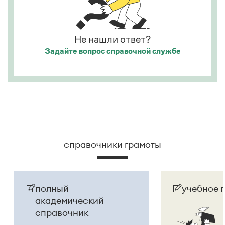
на
Республика Беларусь
. И
молдаване
остались в
русском языке
молдаванами
, когда государство
официально стало
Молдовой
.
Не нашли ответ?
Задайте вопрос
справочной службе
Страница ответа
справочники грамоты
полный
учебное 
академический
справочник