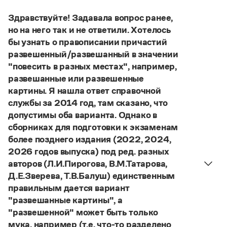
Управление в русском языке
Правила русской орфографии и пунктуации
Словари русского языка как государственного
Словарь русских имён
(1956)
Здравствуйте! Задавала вопрос ранее,
Словарь методических терминов
но на него так и не ответили. Хотелось
бы узнать о правописании причастий
Справочники
развешенный/развешанный в значении
"повесить в разных местах", например,
Правила русской орфографии и пунктуации
развешанные или развешенные
Русский язык. Краткий теоретический курс
для школьников
картины. Я нашла ответ справочной
Письмовник
службы за 2014 год, там сказано, что
Справочник по пунктуации
допустимы оба варианта. Однако в
Словарь-справочник трудностей
сборниках для подготовки к экзаменам
Справочник по фразеологии
более позднего издания (2022, 2024,
Азбучные истины
Словарь-справочник непростые слова
2026 годов выпуска) под ред. разных
Все справочники портала
авторов (Л.И.Пирогова, В.М.Татарова,
Д.Е.Зверева, Т.В.Балуш) единственным
правильным дается вариант
"развешанные картины", а
Журнал
"развешенной" может быть только
Новости и события
мука, например (т.е. что-то разделено