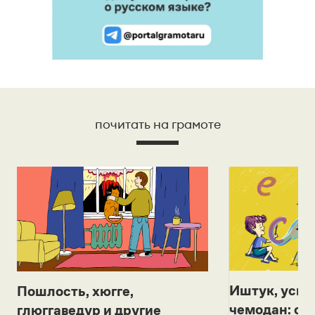
почитать на грамоте
Иштук, уськ
Пошлость, хюгге,
чемодан: се
глюггаведур и другие