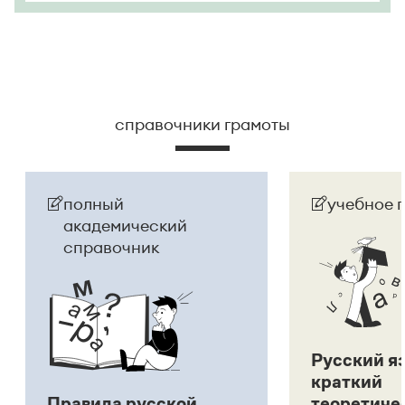
справочники грамоты
полный
учебное 
академический
справочник
Русский я
краткий
Правила русской
теоретиче