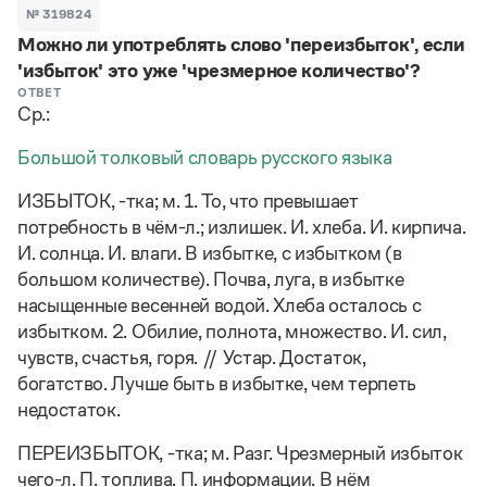
Задать вопрос справочной службе
Можно использовать знаки подстановки
№ 319824
Поиск по всем разделам
Горячие вопросы
Можно ли употреблять слово 'переизбыток', если
Все вопросы
?
— для любого символа, включая пробелы и дефисы (
к?
'избыток' это уже 'чрезмерное количество'?
мпания
,
тер?а?а
,
общественно?полезный
)
ОТВЕТ
Словари
*
— для любого количества символов, кроме пробела
Ср.:
видео-*
,
ране*ый
(
)
Словари
Русский орфографический словарь
Ответы справочной службы
Большой толковый словарь русского языка
Большой орфоэпический словарь русского языка
Большой орфоэпический словарь русского языка
ИЗБЫТОК, -тка; м. 1. То, что превышает
Большой толковый словарь русских глаголов
Словарь трудностей русского языка
Справочники
Большой толковый словарь русских существительных
потребность в чём-л.; излишек. И. хлеба. И. кирпича.
Русское словесное ударение
Большой толковый словарь русского языка
И. солнца. И. влаги. В избытке, с избытком (в
Словарь собственных имён
Правила русской орфографии и пунктуации
Учебник
Большой универсальный словарь русского языка
большом количестве). Почва, луга, в избытке
Большой универсальный словарь русского языка
Русский язык: краткий теоретический курс для
Русский орфографический словарь
насыщенные весенней водой. Хлеба осталось с
Большой толковый словарь русского языка
школьников
Журнал
Русское словесное ударение
избытком. 2. Обилие, полнота, множество. И. сил,
Современный словарь иностранных слов
Современный словарь иностранных слов
Письмовник
Словарь антонимов
чувств, счастья, горя. // Устар. Достаток,
Большой толковый словарь русских
Справочник по пунктуации
Словарь методических терминов
богатство. Лучше быть в избытке, чем терпеть
существительных
Словарь-справочник трудностей русского языка
Словарь русских имён
недостаток.
Большой толковый словарь русских глаголов
Справочник по фразеологии
Словарь синонимов
Словарь синонимов
Словарь-справочник «Непростые слова»
Словарь собственных имён
ПЕРЕИЗБЫТОК, -тка; м. Разг. Чрезмерный избыток
Словарь трудностей русского языка
Словарь антонимов
Азбучные истины
чего-л. П. топлива. П. информации. В нём
Управление в русском языке