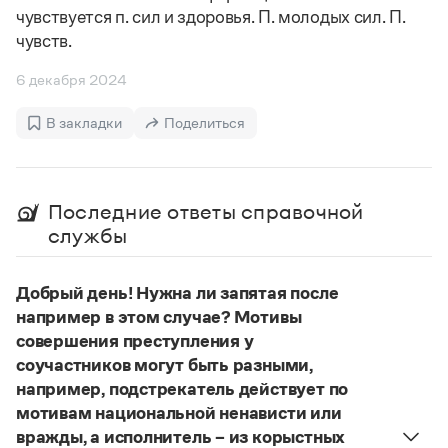
Управление в русском языке
Правила русской орфографии и пунктуации
чувствуется п. сил и здоровья. П. молодых сил. П.
Словари русского языка как государственного
Словарь русских имён
(1956)
чувств.
Словарь методических терминов
6 декабря 2024
Справочники
В закладки
Поделиться
Правила русской орфографии и пунктуации
Русский язык. Краткий теоретический курс
для школьников
Письмовник
Последние ответы справочной
Справочник по пунктуации
службы
Словарь-справочник трудностей
Справочник по фразеологии
Азбучные истины
Добрый день! Нужна ли запятая после
Словарь-справочник непростые слова
например в этом случае? Мотивы
Все справочники портала
совершения преступления у
соучастников могут быть разными,
например, подстрекатель действует по
Журнал
мотивам национальной ненависти или
вражды, а исполнитель – из корыстных
Новости и события