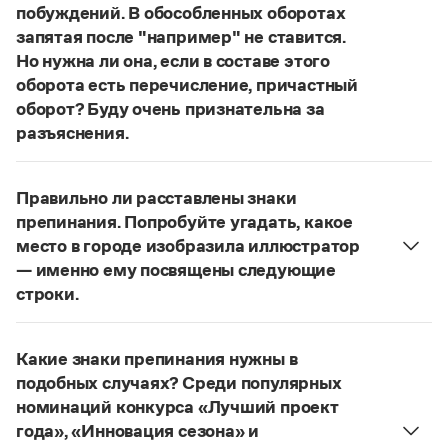
Статьи
побуждений. В обособленных оборотах
Монологи
запятая после "например" не ставится.
Интервью
Но нужна ли она, если в составе этого
Лекции и подкасты
оборота есть перечисление, причастный
Рекомендуем
оборот? Буду очень признательна за
разъяснения.
«Правил русской орфографии и пунктуации»
В § 94
Учебник Грамоты
под ред. В. В. Лопатина говорится, что вводные
Правильно ли расставлены знаки
слова и сочетания слов, стоящие на границе
Правила русского языка: от азов до тонкостей
препинания. Попробуйте угадать, какое
частей сложного предложения и относящиеся к
Интерактивные упражнения: от простого к сложному
место в городе изобразила иллюстратор
Скороговорки
следующему за ними предложению,
— именно ему посвящены следующие
не отделяются от него запятой:
Послышался
строки.
резкий стук, должно быть сорвалась ставня
(Ч.).
Нужно закрыть запятой придаточную часть:
По этому правилу запятая после
например
Издательство
Попробуйте угадать, какое место в городе
не нужна:
Мотивы совершения преступления у
Какие знаки препинания нужны в
изобразила иллюстратор, — именно ему
Словари
соучастников могут быть разными, например
подобных случаях? Среди популярных
посвящены следующие строки
.
Научпоп
подстрекатель действует по мотивам
номинаций конкурса «Лучший проект
Учебники и справочники
Страница ответа
национальной ненависти или вражды,
года», «Инновация сезона» и
Все книги