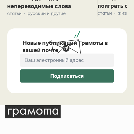
поиграть с д
непереводимые слова
статьи
жизнь 
статьи
русский и другие
Новые публикации Грамоты в
вашей почте
Подписаться