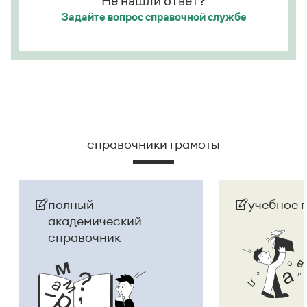
Не нашли ответ?
Задайте вопрос
справочной службе
справочники грамоты
полный
учебное 
академический
справочник