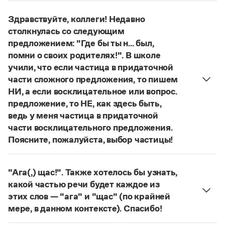
Управление в русском языке
Правила русской орфографии и пунктуации
Словари русского языка как государственного
Словарь русских имён
(1956)
Здравствуйте, коллеги! Недавно
Словарь методических терминов
столкнулась со следующим
предложением: "Где бы ты н... был,
Справочники
помни о своих родителях!". В школе
учили, что если частица в придаточной
Правила русской орфографии и пунктуации
части сложного предложения, то пишем
Русский язык. Краткий теоретический курс
для школьников
НИ, а если восклицательное или вопрос.
Письмовник
предложение, то НЕ, как здесь быть,
Справочник по пунктуации
ведь у меня частица в придаточной
Словарь-справочник трудностей
части восклицательного предложения.
Справочник по фразеологии
Поясните, пожалуйста, выбор частицы!
Азбучные истины
Словарь-справочник непростые слова
Правильно:
Где бы ты ни был, помни о своих
Все справочники портала
родителях!
Частица
не
пишется в независимых
"Ага(,) щас!". Также хотелось бы узнать,
восклицательных предложениях:
Где ты только
какой частью речи будет каждое из
не был!
этих слов — "ага" и "щас" (по крайней
Журнал
Страница ответа
мере, в данном контексте). Спасибо!
частица
Новости и события
Ага
—
, которая в данном случае