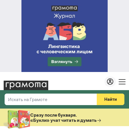
Найти
Искать на Грамоте
Везде
Справочная служба