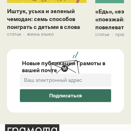
Иштук, уська и зеленый
«Едь», «езж
чемодан: семь способов
«поезжай»? 
поиграть с детьми в слова
повелевать 
статьи
жизнь языка
статьи
правил
Новые публикации Грамоты в
вашей почте
Подписаться