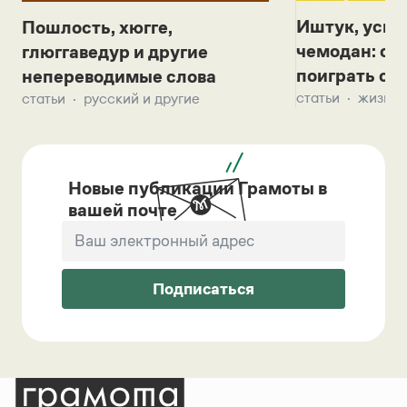
Иштук, уськ
Пошлость, хюгге,
чемодан: се
глюггаведур и другие
поиграть с д
непереводимые слова
статьи
жизнь 
статьи
русский и другие
Новые публикации Грамоты в
вашей почте
Подписаться