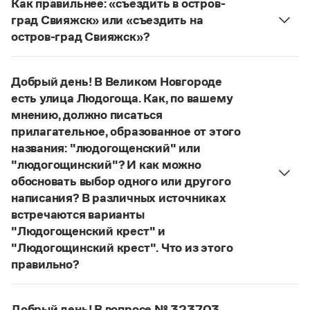
Как правильнее: «съездить в остров-
Управление в русском языке
Правила русской орфографии и пунктуации
Словари русского языка как государственного
град Свияжск» или «съездить на
Словарь русских имён
(1956)
остров-град Свияжск»?
Словарь методических терминов
Правильнее:
на остров-град Свияжск
.
Справочники
Страница ответа
Добрый день! В Великом Новгороде
Правила русской орфографии и пунктуации
есть улица Людогоща. Как, по вашему
Русский язык. Краткий теоретический курс
мнению, должно писаться
для школьников
прилагательное, образованное от этого
Письмовник
названия: "людогощенский" или
Справочник по пунктуации
"людогощинский"? И как можно
Словарь-справочник трудностей
Справочник по фразеологии
обосновать выбор одного или другого
Азбучные истины
написания? В различных источниках
Словарь-справочник непростые слова
встречаются варианты
Все справочники портала
"Людогощенский крест" и
"Людогощинский крест". Что из этого
правильно?
Журнал
Есть орфографическое правило:
в прилагательных, образованных от
Новости и события
Добрый день! В вопросе № 323703