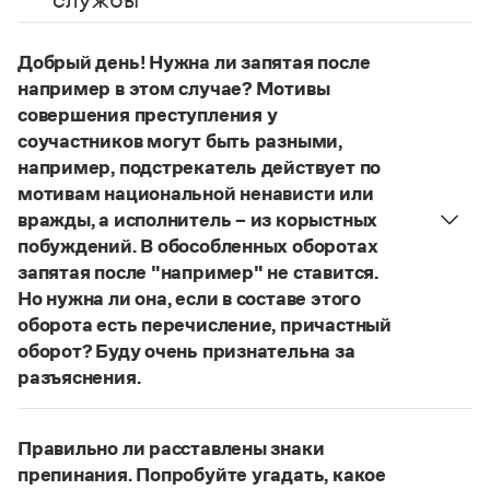
Управление в русском языке
Правила русской орфографии и пунктуации
Словари русского языка как государственного
Словарь русских имён
(1956)
Словарь методических терминов
Добрый день! Нужна ли запятая после
например в этом случае? Мотивы
Справочники
совершения преступления у
соучастников могут быть разными,
Правила русской орфографии и пунктуации
например, подстрекатель действует по
Русский язык. Краткий теоретический курс
мотивам национальной ненависти или
для школьников
Письмовник
вражды, а исполнитель – из корыстных
Справочник по пунктуации
побуждений. В обособленных оборотах
Словарь-справочник трудностей
запятая после "например" не ставится.
Справочник по фразеологии
Но нужна ли она, если в составе этого
Азбучные истины
оборота есть перечисление, причастный
Словарь-справочник непростые слова
Все справочники портала
оборот? Буду очень признательна за
разъяснения.
«Правил русской орфографии и пунктуации»
В § 94
под ред. В. В. Лопатина говорится, что вводные
Журнал
Правильно ли расставлены знаки
слова и сочетания слов, стоящие на границе
препинания. Попробуйте угадать, какое
Новости и события
частей сложного предложения и относящиеся к