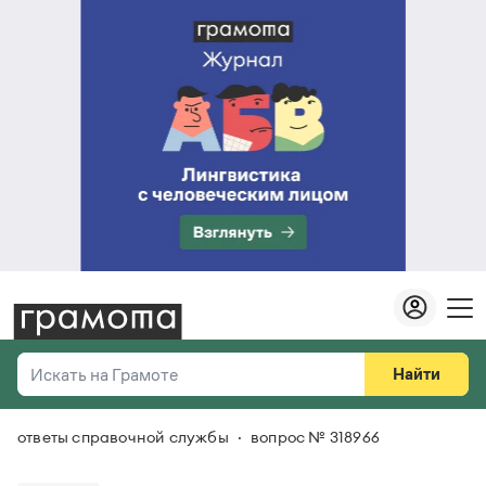
Найти
Искать на Грамоте
ответы справочной службы
вопрос № 318966
Везде
Справочная служба