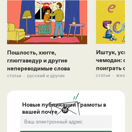
Иштук, уськ
Пошлость, хюгге,
чемодан: се
глюггаведур и другие
поиграть с д
непереводимые слова
статьи
жизнь 
статьи
русский и другие
Новые публикации Грамоты в
вашей почте