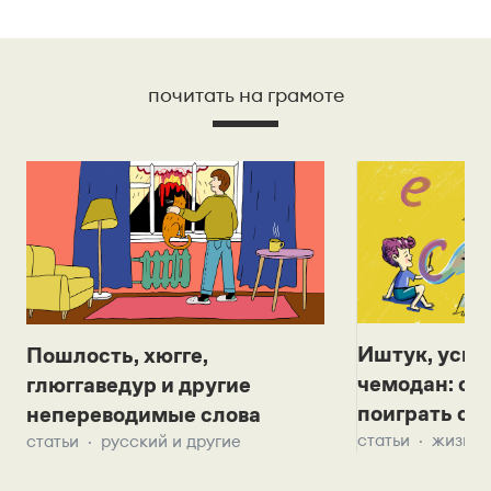
почитать на грамоте
Иштук, уськ
Пошлость, хюгге,
чемодан: се
глюггаведур и другие
поиграть с д
непереводимые слова
статьи
жизнь 
статьи
русский и другие