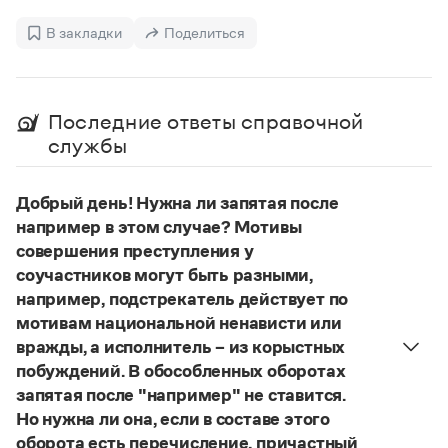
Управление в русском языке
Правила русской орфографии и пунктуации
Словари русского языка как государственного
Словарь русских имён
(1956)
В закладки
Поделиться
Словарь методических терминов
Справочники
Последние ответы справочной
Правила русской орфографии и пунктуации
службы
Русский язык. Краткий теоретический курс
для школьников
Письмовник
Добрый день! Нужна ли запятая после
Справочник по пунктуации
например в этом случае? Мотивы
Словарь-справочник трудностей
совершения преступления у
Справочник по фразеологии
соучастников могут быть разными,
Азбучные истины
Словарь-справочник непростые слова
например, подстрекатель действует по
Все справочники портала
мотивам национальной ненависти или
вражды, а исполнитель – из корыстных
побуждений. В обособленных оборотах
запятая после "например" не ставится.
Журнал
Но нужна ли она, если в составе этого
Новости и события
оборота есть перечисление, причастный