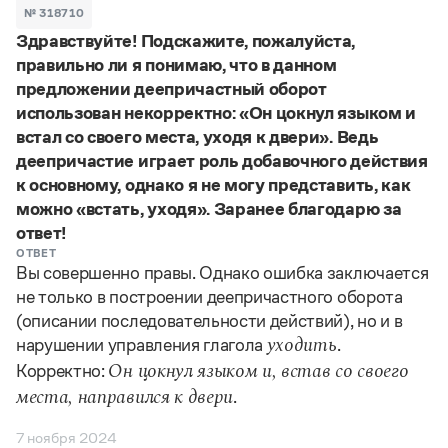
Задать вопрос справочной службе
Можно использовать знаки подстановки
№ 318710
Поиск по всем разделам
Горячие вопросы
Здравствуйте! Подскажите, пожалуйста,
Все вопросы
?
— для любого символа, включая пробелы и дефисы (
к?
правильно ли я понимаю, что в данном
мпания
,
тер?а?а
,
общественно?полезный
)
предложении деепричастный оборот
Словари
*
— для любого количества символов, кроме пробела
использован некорректно: «Он цокнул языком и
видео-*
,
ране*ый
(
)
Словари
встал со своего места, уходя к двери». Ведь
Русский орфографический словарь
Ответы справочной службы
деепричастие играет роль добавочного действия
Большой орфоэпический словарь русского языка
Большой орфоэпический словарь русского языка
к основному, однако я не могу представить, как
Большой толковый словарь русских глаголов
Словарь трудностей русского языка
Справочники
Большой толковый словарь русских существительных
можно «встать, уходя». Заранее благодарю за
Русское словесное ударение
Большой толковый словарь русского языка
ответ!
Словарь собственных имён
Правила русской орфографии и пунктуации
Учебник
Большой универсальный словарь русского языка
ОТВЕТ
Большой универсальный словарь русского языка
Русский язык: краткий теоретический курс для
Русский орфографический словарь
Вы совершенно правы. Однако ошибка заключается
Большой толковый словарь русского языка
школьников
Журнал
Русское словесное ударение
не только в построении деепричастного оборота
Современный словарь иностранных слов
Современный словарь иностранных слов
Письмовник
(описании последовательности действий), но и в
Словарь антонимов
Большой толковый словарь русских
Справочник по пунктуации
нарушении управления глагола
.
Словарь методических терминов
уходить
существительных
Словарь-справочник трудностей русского языка
Словарь русских имён
Корректно:
Он цокнул языком и, встав со своего
Большой толковый словарь русских глаголов
Справочник по фразеологии
Словарь синонимов
.
места, направился к двери
Словарь синонимов
Словарь-справочник «Непростые слова»
Словарь собственных имён
Словарь трудностей русского языка
Словарь антонимов
Азбучные истины
7 ноября 2024
Управление в русском языке