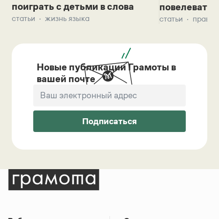
поиграть с детьми в слова
повелевать 
статьи
жизнь языка
статьи
правил
Новые публикации Грамоты в
вашей почте
Подписаться