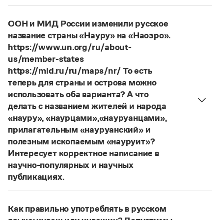
Управление в русском языке
Правила русской орфографии и пунктуации
Фамилия
Ребежа
склоняется (и мужская, и
Словари русского языка как государственного
Словарь русских имён
(1956)
женская).
ООН и МИД России изменили русское
Словарь методических терминов
Страница ответа
название страны «Науру» на «Наоэро».
Справочники
https://www.un.org/ru/about-
us/member-states
Правила русской орфографии и пунктуации
https://mid.ru/ru/maps/nr/ То есть
Русский язык. Краткий теоретический курс
теперь для страны и острова можно
для школьников
использовать оба варианта? А что
Письмовник
делать с названием жителей и народа
Справочник по пунктуации
Словарь-справочник трудностей
«науру», «наурцами»,«науруанцами»,
Справочник по фразеологии
прилагательным «науруанский» и
Азбучные истины
полезным ископаемым «науруит»?
Словарь-справочник непростые слова
Интересует корректное написание в
Все справочники портала
научно-популярных и научных
публикациях.
Изменение касается только официального
Журнал
названия государства. Все остальные слова,
Как правильно употреблять в русском
образованные от топонима
Науру
, никуда из
Новости и события