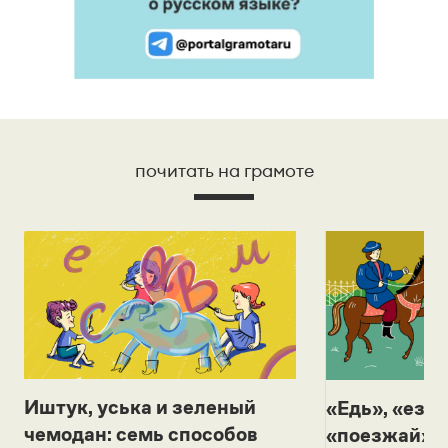
почитать на грамоте
Иштук, уська и зеленый
«Едь», «езж
чемодан: семь способов
«поезжай»? 