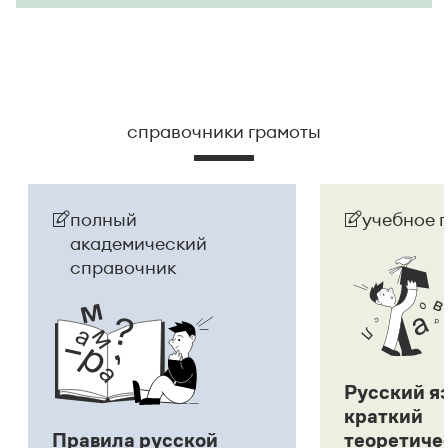
справочники грамоты
полный
учебное 
академический
справочник
Русский я
краткий
Правила русской
теоретиче