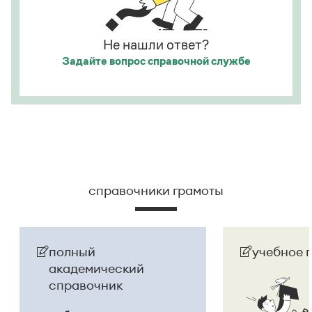
Страница ответа
Страница ответа
Не нашли ответ?
Задайте вопрос
справочной службе
справочники грамоты
полный
учебное 
академический
справочник