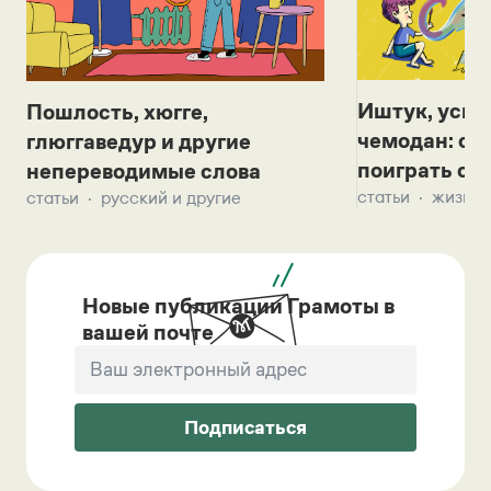
Иштук, уськ
Пошлость, хюгге,
чемодан: се
глюггаведур и другие
поиграть с д
непереводимые слова
статьи
жизнь 
статьи
русский и другие
Новые публикации Грамоты в
вашей почте
Подписаться