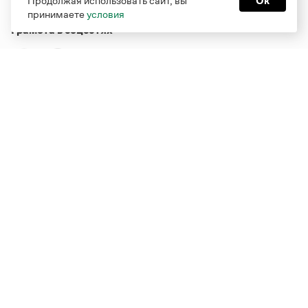
Продолжая использовать сайт, вы
Ок
принимаете
условия
Грамота в соцсетях
Функционирует при финансовой поддержке Министерства
цифрового развития, связи и массовых коммуникаций
Российской Федерации
Перейти на старую версию
Грамоты
© Грамота.ru, 2000 – 2026
Свидетельство о регистрации СМИ: ЭЛ № ФС 77 - 84700,
выдано 10.02.2023
Дизайн — Мария Екимова /
Мотка
Реклама