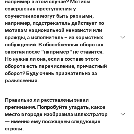
например в этом случае? Мотивы
Управление в русском языке
Правила русской орфографии и пунктуации
Словари русского языка как государственного
совершения преступления у
Словарь русских имён
(1956)
соучастников могут быть разными,
Словарь методических терминов
например, подстрекатель действует по
Справочники
мотивам национальной ненависти или
вражды, а исполнитель – из корыстных
Правила русской орфографии и пунктуации
побуждений. В обособленных оборотах
Русский язык. Краткий теоретический курс
запятая после "например" не ставится.
для школьников
Но нужна ли она, если в составе этого
Письмовник
Справочник по пунктуации
оборота есть перечисление, причастный
Словарь-справочник трудностей
оборот? Буду очень признательна за
Справочник по фразеологии
разъяснения.
Азбучные истины
«Правил русской орфографии и пунктуации»
В § 94
Словарь-справочник непростые слова
Все справочники портала
под ред. В. В. Лопатина говорится, что вводные
Правильно ли расставлены знаки
слова и сочетания слов, стоящие на границе
препинания. Попробуйте угадать, какое
частей сложного предложения и относящиеся к
место в городе изобразила иллюстратор
следующему за ними предложению,
Журнал
— именно ему посвящены следующие
не отделяются от него запятой:
Послышался
строки.
Новости и события
резкий стук, должно быть сорвалась ставня
(Ч.).