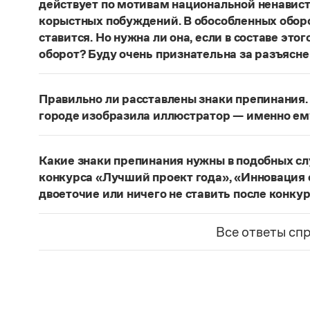
действует по мотивам национальной ненавист
корыстных побуждений. В обособленных оборо
ставится. Но нужна ли она, если в составе эт
оборот? Буду очень признательна за разъясне
«Правил русской орфографии и пунктуаци
В § 94
слова и сочетания слов, стоящие на границе 
Правильно ли расставлены знаки препинания. 
следующему за ними предложению, не отделяю
городе изобразила иллюстратор — именно ем
должно быть сорвалась ставня
(Ч.). По этому 
Нужно закрыть запятой придаточную часть:
По
Мотивы совершения преступления у соучастн
изобразила иллюстратор, — именно ему посвя
подстрекатель действует по мотивам национа
Какие знаки препинания нужны в подобных с
из корыстных побуждений
. Заметим, однако, 
Страница ответа
конкурса «Лучший проект года», «Инновация 
запятая, а другие знаки:
Мотивы совершения пр
двоеточие или ничего не ставить после конку
например, подстрекатель действует по мотив
Это так называемое эллиптическое предложен
а исполнитель — из корыстных побуждений
;
М
отсутствующим сказуемым). В них при наличии 
Все ответы сп
могут быть разными. Например, подстрекате
не нужен. В приведенном примере, однако, тир
ненависти или вражды, а исполнитель — из к
«Лучший проект года»
— название не конкурса
номинаций конкурса — «Лучший проект года», 
Страница ответа
Страница ответа