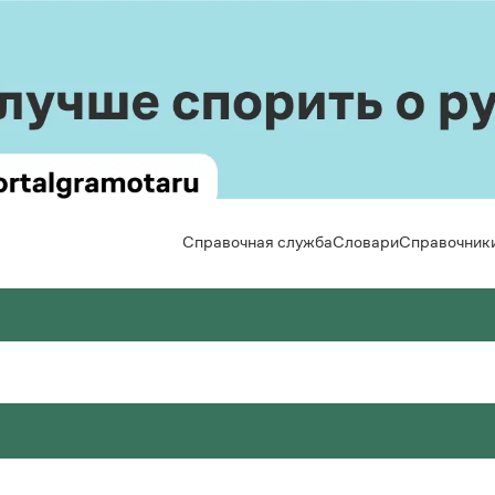
Справочная служба
Словари
Справочник
вила русской орфографии и пунктуации
льшой толковый словарь русского языка
Задать вопрос справочной службе
Правила от азов
Новости и 
Горячие вопросы
Интерактивные
Статьи
 Лопатин (ред.)
 А. Кузнецов (общ. ред.)
Справочная служба
кий язык. Краткий теоретический курс для
сский орфографический словарь
Скороговорки
Монологи
льников
Интервью
 В. Лопатин, О. Е. Иванова (ред.)
Все вопросы
Задать вопрос справочной службе
сское словесное ударение
Лекции и п
. Литневская
Все правила и 
Горячие вопросы
ьмовник
Рекоменду
 В. Зарва
Все вопросы
оварь собственных имён русского языка
кция портала «Грамота.ру»
авочник по пунктуации
 Л. Агеенко
Весь журна