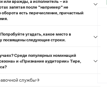
и или вражды, а исполнитель – из
тах запятая после "например" не
ого оборота есть перечисление, причастный
ния.
и»
под ред. В. В. Лопатина говорится, что вводные
частей сложного предложения и относящиеся к
Попробуйте угадать, какое место в
тся от него запятой:
Послышался резкий стук,
у посвящены следующие строки.
правилу запятая после
например
не нужна:
пробуйте угадать, какое место в городе
иков могут быть разными, например
щены следующие строки
.
льной ненависти или вражды, а исполнитель —
лучаях? Среди популярных номинаций
что часто в подобных случаях более уместна не
сезона» и «Признание аудитории» Тире,
еступления у соучастников могут быть разными:
рса?
ам национальной ненависти или вражды,
ие (самостоятельно употребляемое предложение с
отивы совершения преступления у соучастников
паузы ставится тире, при отсутствии паузы знак
равочной службы
ль действует по мотивам национальной
е рекомендуется поставить, чтобы показать, что
орыстных побуждений
, а одной из его номинаций:
.
Среди популярных
«Инновация сезона» и «Признание аудитории»
.