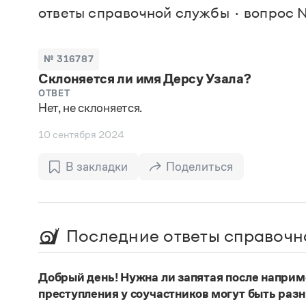
В. М
ответы справочной службы
вопрос №
Большой универсальный словарь русского языка
Спр
Сл
Русский орфографический словарь
Реда
Русское словесное ударение
Современный словарь иностранных слов
Вс
№ 316787
Все
Словарь антонимов
Склоняется ли имя Дерсу Узала?
Словарь методических терминов
Словарь русских имён
ОТВЕТ
Нет, не склоняется.
Словарь синонимов
Словарь собственных имён
10 сентября 2024
Словарь трудностей русского языка
Управление в русском языке
Словари русского языка как государственного
В закладки
Поделиться
Последние ответы справочн
Добрый день! Нужна ли запятая после наприм
преступления у соучастников могут быть раз