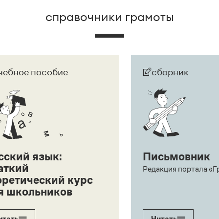
справочники грамоты
чебное пособие
сборник
сский язык:
Письмовник
аткий
Редакция портала «Г
оретический курс
я школьников
итать
Читать