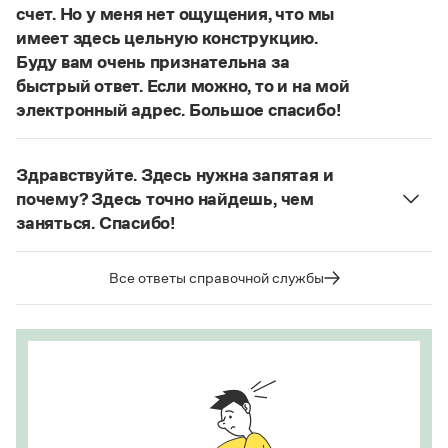
Статьи
счет. Но у меня нет ощущения, что мы
Монологи
имеет здесь цельную конструкцию.
Интервью
Буду вам очень признательна за
Лекции и подкасты
быстрый ответ. Если можно, то и на мой
Рекомендуем
электронный адрес. Большое спасибо!
Действительно, в данном случае не приходится
говорить о цельном по смыслу выражении
Учебник Грамоты
Здравствуйте. Здесь нужна запятая и
(термин из справочника по пунктуации
почему? Здесь точно найдешь, чем
Д. Э. Розенталя).
Он готов был отдать ей всё,
Правила русского языка: от азов до тонкостей
заняться. Спасибо!
что имел
— сложноподчиненное местоименно-
Интерактивные упражнения: от простого к сложному
Запятая нужна, она отделяет части
Скороговорки
соотносительное предложение с
сложноподчиненного предложения (придаточная
Все ответы справочной службы
соотносительным словом
всё
.
часть представляет собой инфинитивное
Страница ответа
предложение).
Издательство
Страница ответа
Словари
Научпоп
Учебники и справочники
Все книги