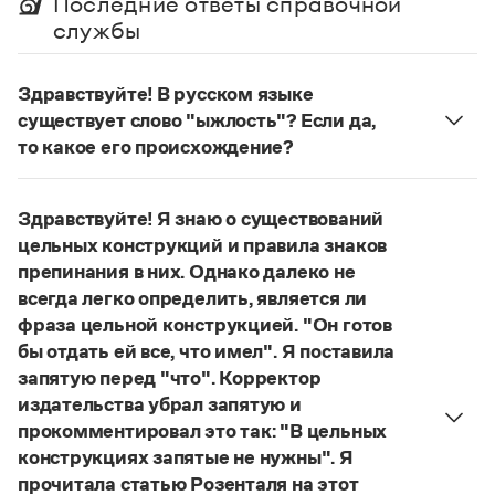
Последние ответы справочной
Управление в русском языке
Правила русской орфографии и пунктуации
Словари русского языка как государственного
службы
Словарь русских имён
(1956)
Словарь методических терминов
Здравствуйте! В русском языке
Справочники
существует слово "ыжлость"? Если да,
то какое его происхождение?
Правила русской орфографии и пунктуации
Нет, не существует и не существовало. Это
Русский язык. Краткий теоретический курс
для школьников
выдуманное слово.
Здравствуйте! Я знаю о существований
Письмовник
Страница ответа
Справочник по пунктуации
цельных конструкций и правила знаков
Словарь-справочник трудностей
препинания в них. Однако далеко не
Справочник по фразеологии
всегда легко определить, является ли
Азбучные истины
фраза цельной конструкцией. "Он готов
Словарь-справочник непростые слова
бы отдать ей все, что имел". Я поставила
Все справочники портала
запятую перед "что". Корректор
издательства убрал запятую и
прокомментировал это так: "В цельных
Журнал
конструкциях запятые не нужны". Я
прочитала статью Розенталя на этот
Новости и события