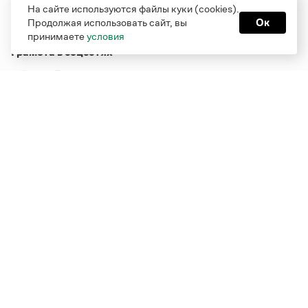
На сайте используются файлы куки (cookies).
Продолжая использовать сайт, вы
Ок
принимаете
условия
Грамота в соцсетях
Функционирует при финансовой поддержке Министерства
цифрового развития, связи и массовых коммуникаций
Российской Федерации
Перейти на старую версию
Грамоты
© Грамота.ru, 2000 – 2026
Свидетельство о регистрации СМИ: ЭЛ № ФС 77 - 84700,
выдано 10.02.2023
Дизайн — Мария Екимова /
Мотка