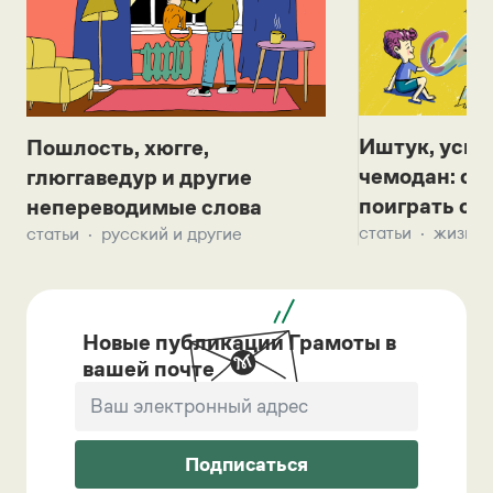
Иштук, уськ
Пошлость, хюгге,
чемодан: се
глюггаведур и другие
поиграть с д
непереводимые слова
статьи
жизнь 
статьи
русский и другие
Новые публикации Грамоты в
вашей почте
Подписаться