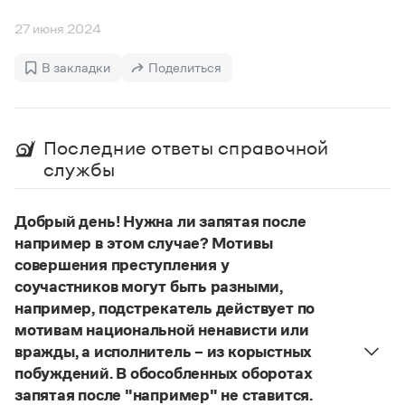
Управление в русском языке
Правила русской орфографии и пунктуации
Словари русского языка как государственного
Словарь русских имён
(1956)
27 июня 2024
Словарь методических терминов
В закладки
Поделиться
Справочники
Правила русской орфографии и пунктуации
Русский язык. Краткий теоретический курс
Последние ответы справочной
для школьников
службы
Письмовник
Справочник по пунктуации
Словарь-справочник трудностей
Добрый день! Нужна ли запятая после
Справочник по фразеологии
например в этом случае? Мотивы
Азбучные истины
совершения преступления у
Словарь-справочник непростые слова
соучастников могут быть разными,
Все справочники портала
например, подстрекатель действует по
мотивам национальной ненависти или
вражды, а исполнитель – из корыстных
Журнал
побуждений. В обособленных оборотах
запятая после "например" не ставится.
Новости и события