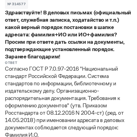
Задать вопрос справочной службе
Можно использовать знаки подстановки
№ 314577
Поиск по всем разделам
Горячие вопросы
Здравствуйте! В деловых письмах (официальный
Все вопросы
?
— для любого символа, включая пробелы и дефисы (
к?
ответ, служебная записка, ходатайство и т.п.)
мпания
,
тер?а?а
,
общественно?полезный
)
какой верный порядок постановки в шапке
Словари
*
— для любого количества символов, кроме пробела
адресата: фамилия+ИО или ИО+фамилия?
видео-*
,
ране*ый
(
)
Словари
Просим при ответе дать ссылки на документы,
Русский орфографический словарь
Ответы справочной службы
подтверждающие установленный порядок.
Большой орфоэпический словарь русского языка
Большой орфоэпический словарь русского языка
Заранее благодарим!
Большой толковый словарь русских глаголов
Словарь трудностей русского языка
Справочники
Большой толковый словарь русских существительных
ОТВЕТ
Русское словесное ударение
Согласно ГОСТ Р 7.0.97-2016 "Национальный
Большой толковый словарь русского языка
Словарь собственных имён
Правила русской орфографии и пунктуации
Учебник
Большой универсальный словарь русского языка
стандарт Российской Федерации. Система
Большой универсальный словарь русского языка
Русский язык: краткий теоретический курс для
Русский орфографический словарь
стандартов по информации, библиотечному и
Большой толковый словарь русского языка
школьников
Журнал
Русское словесное ударение
издательскому делу. Организационно-
Современный словарь иностранных слов
Современный словарь иностранных слов
Письмовник
распорядительная документация. Требования к
Словарь антонимов
Большой толковый словарь русских
Справочник по пунктуации
оформлению документов" (утв. Приказом
Словарь методических терминов
существительных
Словарь-справочник трудностей русского языка
Словарь русских имён
Росстандарта от 08.12.2016 N 2004-ст) (ред. от
Большой толковый словарь русских глаголов
Справочник по фразеологии
Словарь синонимов
14.05.2018) при именовании адресата в деловых
Словарь синонимов
Словарь-справочник «Непростые слова»
Словарь собственных имён
документах соблюдается следующий порядок:
Словарь трудностей русского языка
Словарь антонимов
Азбучные истины
Фамилия И.О.
Управление в русском языке