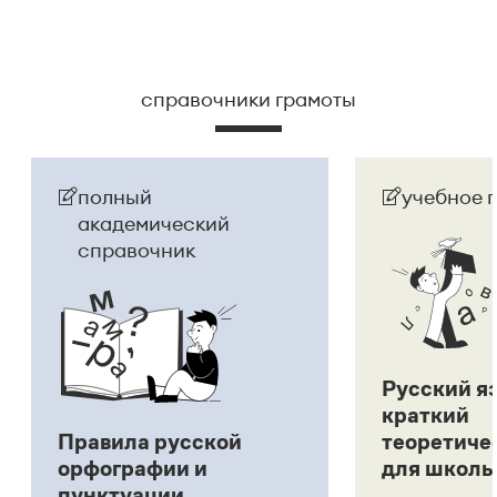
справочники грамоты
полный
учебное 
академический
справочник
Русский я
краткий
Правила русской
теоретиче
орфографии и
для школь
пунктуации