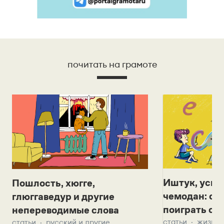
почитать на грамоте
Иштук, уськ
Пошлость, хюгге,
чемодан: се
глюггаведур и другие
поиграть с д
непереводимые слова
статьи
жизнь 
статьи
русский и другие