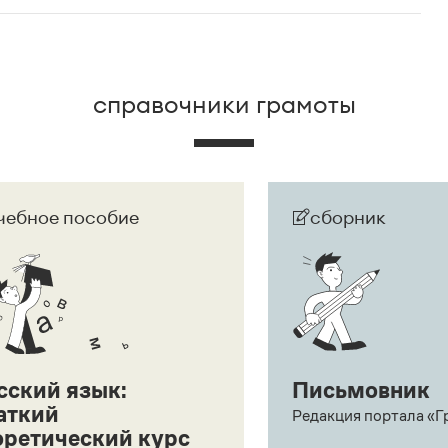
справочники грамоты
чебное пособие
сборник
сский язык:
Письмовник
аткий
Редакция портала «Г
оретический курс