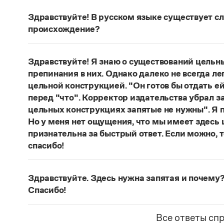
Здравствуйте! В русском языке существует сло
происхождение?
Нет, не существует и не существовало. Это вы
Страница ответа
Здравствуйте! Я знаю о существований цельн
препинания в них. Однако далеко не всегда ле
цельной конструкцией. "Он готов бы отдать ей
перед "что". Корректор издательства убрал з
цельных конструкциях запятые не нужны". Я п
Но у меня нет ощущения, что мы имеет здесь
признательна за быстрый ответ. Если можно, 
спасибо!
Действительно, в данном случае не приходитс
(термин из справочника по пунктуации Д. Э. Ро
Здравствуйте. Здесь нужна запятая и почему?
— сложноподчиненное местоименно-соотносит
Спасибо!
всё
.
Запятая нужна, она отделяет части сложнопод
Страница ответа
представляет собой инфинитивное предложени
Все ответы сп