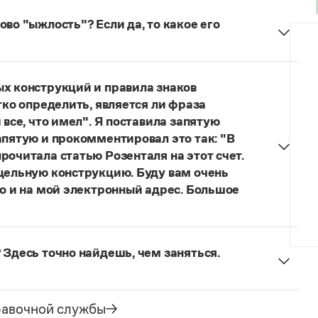
во "ыжлость"? Если да, то какое его
думанное слово.
ых конструкций и правила знаков
гко определить, является ли фраза
 все, что имел". Я поставила запятую
апятую и прокомментировал это так: "В
рочитала статью Розенталя на этот счет.
 цельную конструкцию. Буду вам очень
то и на мой электронный адрес. Большое
я говорить о цельном по смыслу выражении
зенталя).
Он готов был отдать ей всё, что имел
 Здесь точно найдешь, чем заняться.
ельное предложение с соотносительным словом
чиненного предложения (придаточная часть
е).
равочной службы