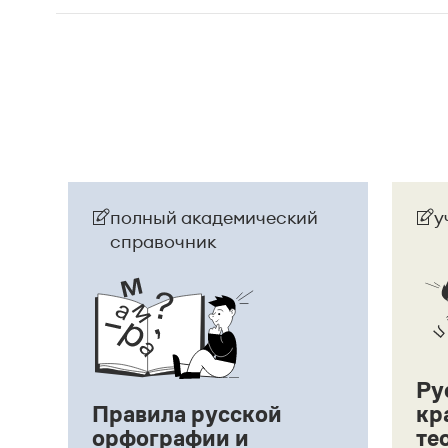
Страница ответа
полный академический
у
справочник
Ру
Правила русской
кр
орфографии и
те