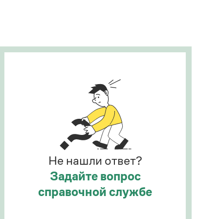
Рекомендуем
Учебник Грамоты
Правила русского языка: от азов до тонкостей
Интерактивные упражнения: от простого к
сложному
Скороговорки
Издательство
Словари
Научпоп
Не нашли ответ?
Учебники и справочники
Все книги
Задайте вопрос
справочной службе