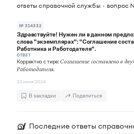
В. М
ответы справочной службы
вопрос 
Большой универсальный словарь русского языка
Спр
Сл
Русский орфографический словарь
Реда
Русское словесное ударение
Современный словарь иностранных слов
Вс
№ 314332
Все
Словарь антонимов
Здравствуйте! Нужен ли в данном предло
Словарь методических терминов
слова "экземплярах": "Соглашение соста
Словарь русских имён
Словарь синонимов
Работника и Работодателя".
Словарь собственных имён
ОТВЕТ
Словарь трудностей русского языка
Корректно с тире:
Соглашение составлено в дву
Управление в русском языке
Работодателя.
Словари русского языка как государственного
22 июня 2024
В закладки
Поделиться
Последние ответы справочн