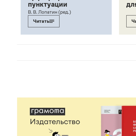
пунктуации
дл
ий,
В. В. Лопатин (ред.)
Читать
Ч