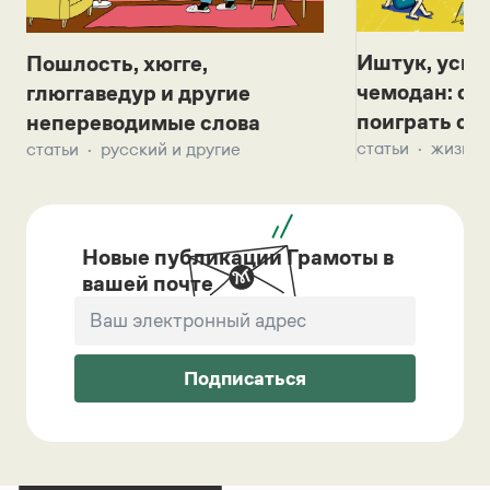
Иштук, уськ
Пошлость, хюгге,
чемодан: се
глюггаведур и другие
поиграть с д
непереводимые слова
статьи
жизнь 
статьи
русский и другие
Новые публикации Грамоты в
вашей почте
Подписаться