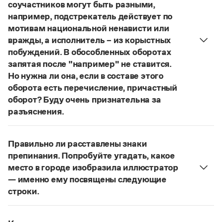
Управление в русском языке
Правила русской орфографии и пунктуации
соучастников могут быть разными,
Словари русского языка как государственного
Словарь русских имён
(1956)
например, подстрекатель действует по
Словарь методических терминов
мотивам национальной ненависти или
вражды, а исполнитель – из корыстных
Справочники
побуждений. В обособленных оборотах
запятая после "например" не ставится.
Правила русской орфографии и пунктуации
Но нужна ли она, если в составе этого
Русский язык. Краткий теоретический курс
оборота есть перечисление, причастный
для школьников
Письмовник
оборот? Буду очень признательна за
Справочник по пунктуации
разъяснения.
Словарь-справочник трудностей
«Правил русской орфографии и пунктуации»
В § 94
Справочник по фразеологии
под ред. В. В. Лопатина говорится, что вводные
Азбучные истины
Правильно ли расставлены знаки
Словарь-справочник непростые слова
слова и сочетания слов, стоящие на границе
препинания. Попробуйте угадать, какое
Все справочники портала
частей сложного предложения и относящиеся к
место в городе изобразила иллюстратор
следующему за ними предложению,
— именно ему посвящены следующие
не отделяются от него запятой:
Послышался
строки.
резкий стук, должно быть сорвалась ставня
Журнал
(Ч.).
Нужно закрыть запятой придаточную часть:
По этому правилу запятая после
например
Попробуйте угадать, какое место в городе
Новости и события
не нужна:
Мотивы совершения преступления у