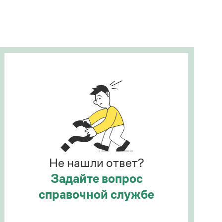
Рекомендуем
Учебник Грамоты
Правила русского языка: от азов до тонкостей
Интерактивные упражнения: от простого к
сложному
Скороговорки
Издательство
Словари
Научпоп
Не нашли ответ?
Учебники и справочники
Все книги
Задайте вопрос
справочной службе