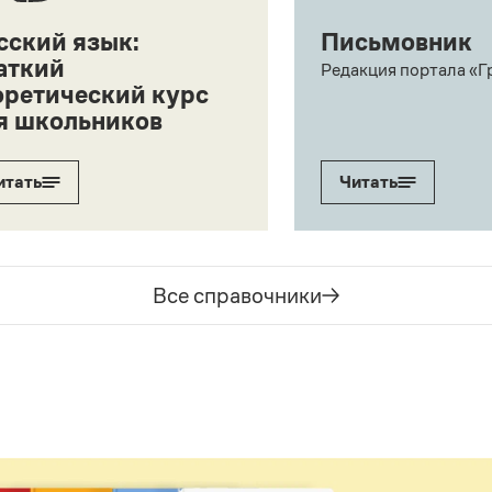
сский язык:
Письмовник
аткий
Редакция портала «Г
оретический курс
я школьников
итать
Читать
Все справочники