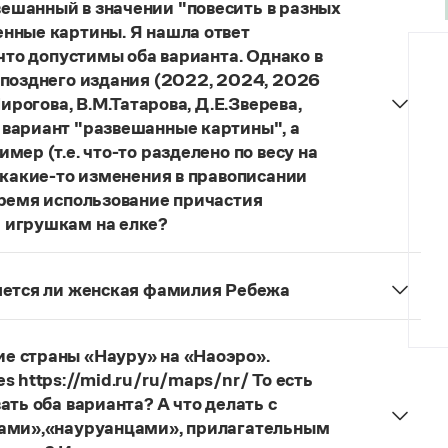
ешанный в значении "повесить в разных
нные картины. Я нашла ответ
 что допустимы оба варианта. Однако в
 позднего издания (2022, 2024, 2026
ирогова, В.М.Татарова, Д.Е.Зверева,
 вариант "развешанные картины", а
ер (т.е. что-то разделено по весу на
 какие-то изменения в правописании
время использование причастия
 игрушкам на елке?
торы пособий, о которых Вы говорите, почему-то
й русского языка, в которых указан глагол
няется ли женская фамилия Ребежа
ный
) со значением «повесить в разных местах
ская).
о на стенах своей квартиры вы развесили разные
 И эти карты, безусловно, развешены.
е страны «Науру» на «Наоэро».
s https://mid.ru/ru/maps/nr/ То есть
ать оба варианта? А что делать с
цами»,«науруанцами», прилагательным