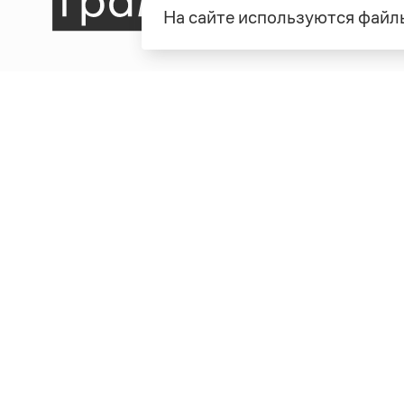
На сайте используются файлы
Рубрики
О про
Справочная служба
О порт
Словари
Команд
Справочники
Обратн
Библиотека
Реклам
Журнал
Полити
Учебник
Пользо
Издательство
© Грамота.ru, 2000 – 2026
Свидетельство о регистрации СМИ: ЭЛ № ФС 77 - 8470