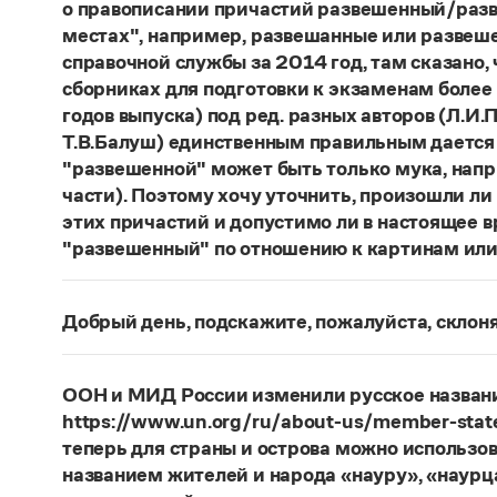
о правописании причастий развешенный/разв
местах", например, развешанные или развеше
справочной службы за 2014 год, там сказано,
сборниках для подготовки к экзаменам более
годов выпуска) под ред. разных авторов (Л.И.П
Т.В.Балуш) единственным правильным дается
"развешенной" может быть только мука, наприм
части). Поэтому хочу уточнить, произошли ли
этих причастий и допустимо ли в настоящее 
"развешенный" по отношению к картинам или
ответ
Наш
2014 года по-прежнему актуален. Ав
игнорируют рекомендации нормативных словаре
Добрый день, подскажите, пожалуйста, скло
развесить
(от него образована форма
развешен
Фамилия
Ребежа
склоняется (и мужская, и жен
(несколько, много предметов)». Ср.:
Я знаю, чт
географические карты.
И. С. Тургенев, Бретер.
Страница ответа
ООН и МИД России изменили русское названи
https://www.un.org/ru/about-us/member-state
Страница ответа
теперь для страны и острова можно использов
названием жителей и народа «науру», «наур