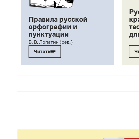
Ру
Правила русской
кр
орфографии и
те
пунктуации
дл
ий,
В. В. Лопатин (ред.)
Читать
Ч