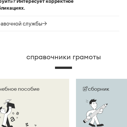
руит»? Интересует корректное
бликациях.
ания государства. Все остальные слова,
русского языка не делись и по-прежнему могут быть
равочной службы
сторожно вспомнить (хотя мы и вступаем на
их дискуссий), что в русском языке осталось
е название государства изменилось на
Республика
ке
молдаванами
, когда государство официально
справочники грамоты
чебное пособие
сборник