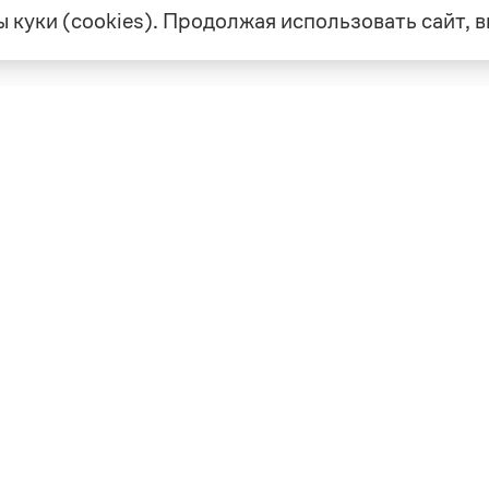
 куки (cookies). Продолжая использовать сайт,
екте
Грамота в соцсетях
але
VK
а
Telegram
ая связь
а и партнерство
ка конфиденциальности
вательское соглашение
0, выдано 10.02.2023
Дизайн — Мария Екимова /
Мотка