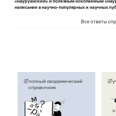
«науруанский» и полезным ископаемым «нау
написание в научно-популярных и научных пу
Изменение касается только официального назв
образованные от топонима
Науру
, никуда из 
Все ответы сп
использованы в любых текстах. Здесь можно о
скользкую дорожку, уводящую в бездну острейш
прилагательное
белорусский
, хотя официально
Беларусь
. И
молдаване
остались в русском язы
стало
Молдовой
.
Страница ответа
полный академический
у
справочник