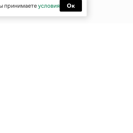
 вы принимаете
условия
Ок
Функционирует при финансовой
поддержке Министерства цифрового
развития, связи и массовых
коммуникаций Российской Федерации
Перейти на старую версию
Грамоты