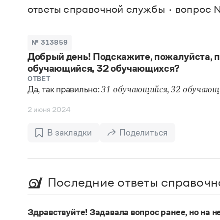
В. М
ответы справочной службы
вопрос 
Большой универсальный словарь русского языка
Спр
Сл
Русский орфографический словарь
Реда
Русское словесное ударение
Современный словарь иностранных слов
Вс
№ 313859
Все
Словарь антонимов
Добрый день! Подскажите, пожалуйста, п
Словарь методических терминов
обучающийся, 32 обучающихся?
Словарь русских имён
Словарь синонимов
ОТВЕТ
Словарь собственных имён
Да, так правильно:
,
31 обучающийся
32 обучающ
Словарь трудностей русского языка
Управление в русском языке
2 июня 2024
Словари русского языка как государственного
В закладки
Поделиться
Последние ответы справочн
Здравствуйте! Задавала вопрос ранее, но на не