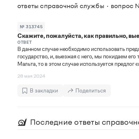
В. М
ответы справочной службы
вопрос №
Большой универсальный словарь русского языка
Спр
Сл
Русский орфографический словарь
Реда
Русское словесное ударение
Современный словарь иностранных слов
Вс
№ 313745
Все
Словарь антонимов
Скажите, пожалуйста, как правильно, вы
Словарь методических терминов
Словарь русских имён
ОТВЕТ
В данном случае необходимо использовать предло
Словарь синонимов
Словарь собственных имён
государство, и, выезжая с него, мы покидаем его
Словарь трудностей русского языка
Мальта, то в этом случае используется предлог «
Управление в русском языке
Словари русского языка как государственного
28 мая 2024
В закладки
Поделиться
Последние ответы справочн