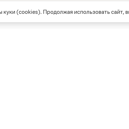
 куки (cookies). Продолжая использовать сайт,
екте
Грамота в соцсетях
але
VK
а
Telegram
ая связь
а и партнерство
ка конфиденциальности
вательское соглашение
0, выдано 10.02.2023
Дизайн — Мария Екимова /
Мотка