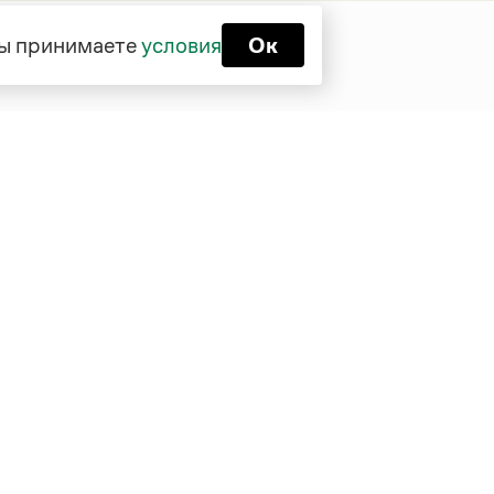
 вы принимаете
условия
Ок
Функционирует при финансовой
поддержке Министерства цифрового
развития, связи и массовых
коммуникаций Российской Федерации
Перейти на старую версию
Грамоты