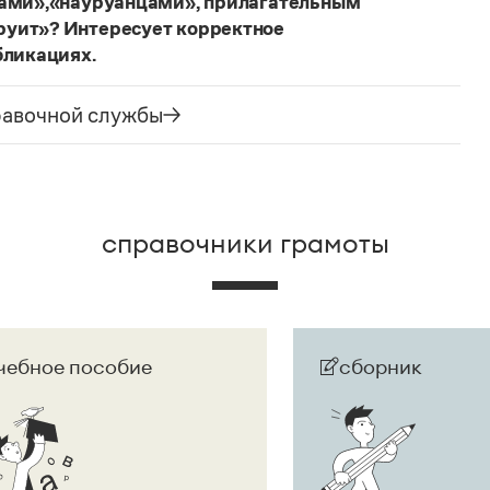
цами»,«науруанцами», прилагательным
руит»? Интересует корректное
бликациях.
ания государства. Все остальные слова,
русского языка не делись и по-прежнему могут быть
равочной службы
сторожно вспомнить (хотя мы и вступаем на
их дискуссий), что в русском языке осталось
е название государства изменилось на
Республика
ке
молдаванами
, когда государство официально
справочники грамоты
чебное пособие
сборник