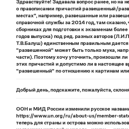
Здравствуйте! Задавала вопрос ранее, но на не
о правописании причастий развешенный/разв
местах", например, развешанные или развеше
справочной службы за 2014 год, там сказано,
сборниках для подготовки к экзаменам более
годов выпуска) под ред. разных авторов (Л.И.П
Т.В.Балуш) единственным правильным дается
"развешенной" может быть только мука, наприм
части). Поэтому хочу уточнить, произошли ли
этих причастий и допустимо ли в настоящее 
"развешенный" по отношению к картинам или
ответ
Наш
2014 года по-прежнему актуален. Ав
игнорируют рекомендации нормативных словаре
Добрый день, подскажите, пожалуйста, скло
развесить
(от него образована форма
развешен
Фамилия
Ребежа
склоняется (и мужская, и жен
(несколько, много предметов)». Ср.:
Я знаю, чт
географические карты.
И. С. Тургенев, Бретер.
Страница ответа
ООН и МИД России изменили русское названи
https://www.un.org/ru/about-us/member-state
Страница ответа
теперь для страны и острова можно использов