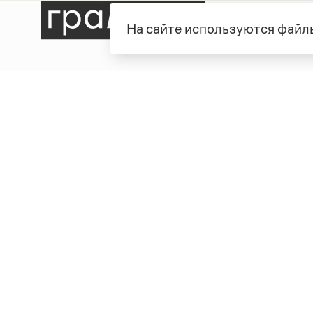
На сайте используются файлы
Рубрики
О про
Справочная служба
О порт
Словари
Команд
Справочники
Обратн
Библиотека
Реклам
Журнал
Полити
Учебник
Пользо
Издательство
© Грамота.ru, 2000 – 2026
Свидетельство о регистрации СМИ: ЭЛ № ФС 77 - 8470