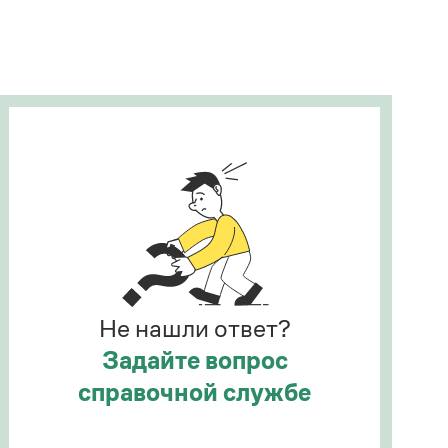
Рекомендуем
Учебник Грамоты
Правила русского языка: от азов до тонкостей
Интерактивные упражнения: от простого к
сложному
Скороговорки
Издательство
Словари
Научпоп
Не нашли ответ?
Учебники и справочники
Все книги
Задайте вопрос
справочной службе