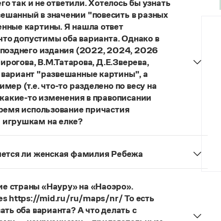
го так и не ответили. Хотелось бы узнать
ешанный в значении "повесить в разных
нные картины. Я нашла ответ
 что допустимы оба варианта. Однако в
 позднего издания (2022, 2024, 2026
ирогова, В.М.Татарова, Д.Е.Зверева,
 вариант "развешанные картины", а
ер (т.е. что-то разделено по весу на
 какие-то изменения в правописании
время использование причастия
 игрушкам на елке?
торы пособий, о которых Вы говорите, почему-то
й русского языка, в которых указан глагол
няется ли женская фамилия Ребежа
ный
) со значением «повесить в разных местах
ская).
о на стенах своей квартиры вы развесили разные
 И эти карты, безусловно, развешены.
е страны «Науру» на «Наоэро».
s https://mid.ru/ru/maps/nr/ То есть
ать оба варианта? А что делать с