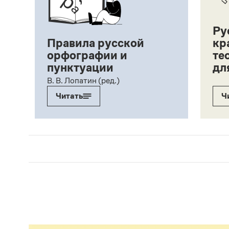
Ру
Правила русской
кр
орфографии и
те
пунктуации
дл
ий,
В. В. Лопатин (ред.)
Читать
Ч