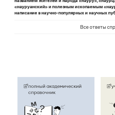
названием жителей и народа «науру», «наур
«науруанский» и полезным ископаемым «нау
написание в научно-популярных и научных пу
Изменение касается только официального назв
образованные от топонима
Науру
, никуда из 
Все ответы сп
использованы в любых текстах. Здесь можно о
скользкую дорожку, уводящую в бездну острейш
прилагательное
белорусский
, хотя официально
Беларусь
. И
молдаване
остались в русском язы
стало
Молдовой
.
Страница ответа
полный академический
у
справочник