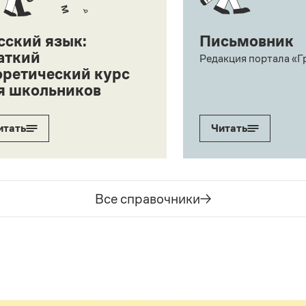
сский язык:
Письмовник
аткий
Редакция портала «Г
оретический курс
я школьников
итать
Читать
Все справочники