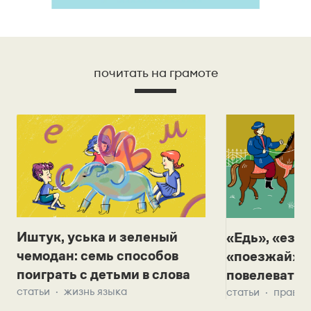
почитать на грамоте
Иштук, уська и зеленый
«Едь», «езж
чемодан: семь способов
«поезжай»? 
поиграть с детьми в слова
повелевать 
статьи
жизнь языка
статьи
правил