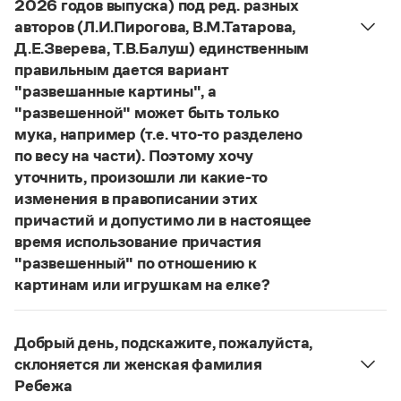
2026 годов выпуска) под ред. разных
Статьи
авторов (Л.И.Пирогова, В.М.Татарова,
Монологи
Интервью
Д.Е.Зверева, Т.В.Балуш) единственным
Лекции и подкасты
правильным дается вариант
Рекомендуем
"развешанные картины", а
"развешенной" может быть только
мука, например (т.е. что-то разделено
Учебник Грамоты
по весу на части). Поэтому хочу
уточнить, произошли ли какие-то
Правила русского языка: от азов до тонкостей
изменения в правописании этих
Интерактивные упражнения: от простого к сложному
причастий и допустимо ли в настоящее
Скороговорки
время использование причастия
"развешенный" по отношению к
картинам или игрушкам на елке?
Издательство
ответ
Наш
2014 года по-прежнему актуален.
Авторы пособий, о которых Вы говорите, почему-
Словари
Добрый день, подскажите, пожалуйста,
то игнорируют рекомендации нормативных
Научпоп
склоняется ли женская фамилия
Учебники и справочники
словарей русского языка, в которых указан глагол
Ребежа
Все книги
развесить
(от него образована форма