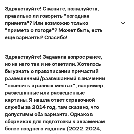
Управление в русском языке
Правила русской орфографии и пунктуации
Словари русского языка как государственного
Здравствуйте! Скажите, пожалуйста,
Словарь русских имён
(1956)
правильно ли говорить "погодная
Словарь методических терминов
примета"? Или возможно только
Справочники
"примета о погоде"? Может быть, есть
еще варианты? Спасибо!
Правила русской орфографии и пунктуации
Сочетание
погодные приметы
отвечает нормам
Русский язык. Краткий теоретический курс
литературного языка. Употребляются также
для школьников
Здравствуйте! Задавала вопрос ранее,
Письмовник
сочетания
приметы
(
хорошей, плохой
)
погоды
;
но на него так и не ответили. Хотелось
Справочник по пунктуации
приметы о погоде
;
приметы, относящиеся
бы узнать о правописании причастий
Словарь-справочник трудностей
к погоде
.
Справочник по фразеологии
развешенный/развешанный в значении
Азбучные истины
Страница ответа
"повесить в разных местах", например,
Словарь-справочник непростые слова
развешанные или развешенные
Все справочники портала
картины. Я нашла ответ справочной
службы за 2014 год, там сказано, что
допустимы оба варианта. Однако в
Журнал
сборниках для подготовки к экзаменам
более позднего издания (2022, 2024,
Новости и события