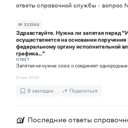
В. М
ответы справочной службы
вопрос 
Большой универсальный словарь русского языка
Спр
Сл
Русский орфографический словарь
Реда
Русское словесное ударение
Современный словарь иностранных слов
Вс
№ 313566
Все
Словарь антонимов
Здравствуйте. Нужна ли запятая перед "
Словарь методических терминов
осуществляется на основании поручения
Словарь русских имён
Словарь синонимов
федеральному органу исполнительной вла
Словарь собственных имён
графика..."
Словарь трудностей русского языка
ОТВЕТ
Управление в русском языке
Запятая не нужна: союз
соединяет однородные
и
Словари русского языка как государственного
8 мая 2024
В закладки
Поделиться
Последние ответы справочн