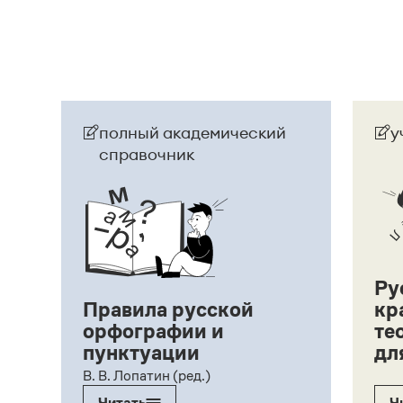
полный академический
у
справочник
Ру
Правила русской
кр
орфографии и
те
пунктуации
дл
ий,
В. В. Лопатин (ред.)
Читать
Ч