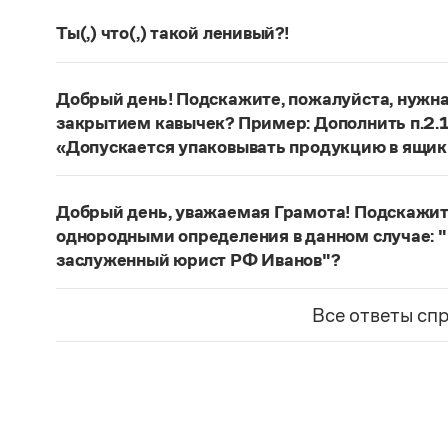
Ты(,) что(,) такой ленивый?!
Возможны варианты с разным смыслом:
Ты чт
ленивый?»);
Ты что такой ленивый?
(«Почему т
Добрый день! Подскажите, пожалуйста, нужна
Страница ответа
закрытием кавычек? Пример: Дополнить п.2.
«Допускается упаковывать продукцию в ящики
Точка перед закрывающей кавычкой не ставитс
Страница ответа
Добрый день, уважаемая Грамота! Подскажите
однородными определения в данном случае: "
заслуженный юрист РФ Иванов"?
Приложения неоднородны, так как они характе
телеведущий
несколько неопределенно по знач
Все ответы сп
последующими существительными пояснительн
мероприятии присутствовал телеведущий
—
з
более конкретным первым приложением:
На м
«Закон и право» заслуженный юрист РФ Иван 
Страница ответа