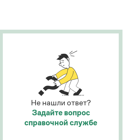
Рекомендуем
Учебник Грамоты
Правила русского языка: от азов до тонкостей
Интерактивные упражнения: от простого к
сложному
Скороговорки
Издательство
Словари
Научпоп
Не нашли ответ?
Учебники и справочники
Все книги
Задайте вопрос
справочной службе