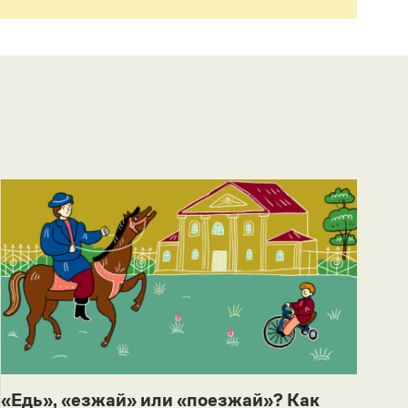
«Едь», «езжай» или «поезжай»? Как