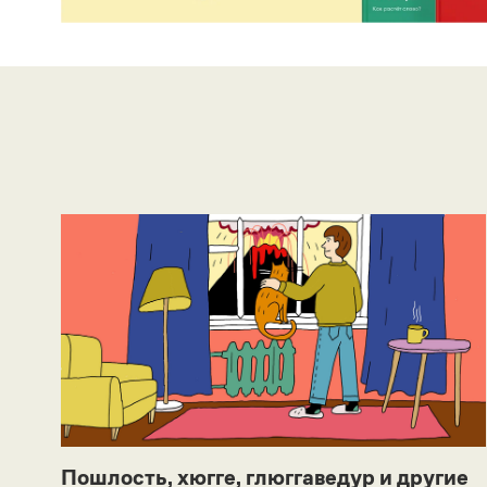
Пошлость, хюгге, глюггаведур и другие