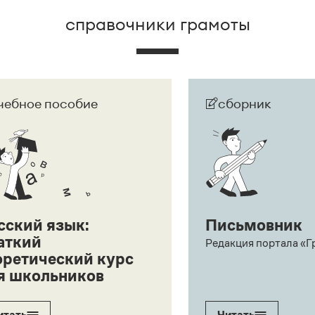
справочники грамоты
чебное пособие
сборник
сский язык:
Письмовник
аткий
Редакция портала «Г
оретический курс
я школьников
итать
Читать