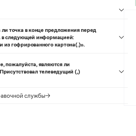
о, такой ленивый?
(«Неужели ты такой
ы такой ленивый?»).
 ли точка в конце предложения перед
1 в следующей информацией:
 из гофрированного картона(.)».
я.
, пожалуйста, являются ли
Присутствовал телеведущий (,)
ризуют лицо с разных сторон. Вместе с тем слово
ению, что заставляет усмотреть между ним и
равочной службы
ые отношения и поставить тире:
На
аслуженный юрист РФ Иванов
. Сравним пример с
ероприятии
присутствовал ведущий программы
Иванов
.