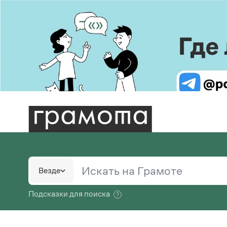
Пра
Бо
В. В.
С.
Словари
Русс
Ру
Везде
шко
В.
Большой орфоэпический словарь русского языка
Ру
Е. И
Подсказки для поиска
Большой толковый словарь русских глаголов
Пис
М.
Большой толковый словарь русских
Сл
Реда
существительных
Спр
Ф.
Большой толковый словарь русского языка