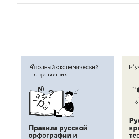
Страница ответа
полный академический
у
справочник
Ру
Правила русской
кр
орфографии и
те