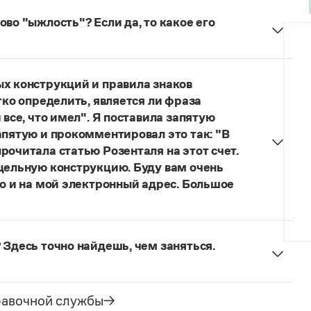
во "ыжлость"? Если да, то какое его
думанное слово.
ых конструкций и правила знаков
гко определить, является ли фраза
 все, что имел". Я поставила запятую
апятую и прокомментировал это так: "В
рочитала статью Розенталя на этот счет.
 цельную конструкцию. Буду вам очень
то и на мой электронный адрес. Большое
я говорить о цельном по смыслу выражении
зенталя).
Он готов был отдать ей всё, что имел
 Здесь точно найдешь, чем заняться.
ельное предложение с соотносительным словом
чиненного предложения (придаточная часть
е).
равочной службы