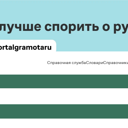
Справочная служба
Словари
Справочник
вила русской орфографии и пунктуации
льшой толковый словарь русского языка
Задать вопрос справочной службе
Правила от азов
Новости и 
Горячие вопросы
Интерактивные
Статьи
 Лопатин (ред.)
 А. Кузнецов (общ. ред.)
Справочная служба
кий язык. Краткий теоретический курс для
сский орфографический словарь
Скороговорки
Монологи
льников
Интервью
 В. Лопатин, О. Е. Иванова (ред.)
Все вопросы
Задать вопрос справочной службе
сское словесное ударение
Лекции и п
. Литневская
Все правила и 
Горячие вопросы
ьмовник
Рекоменду
 В. Зарва
Все вопросы
оварь собственных имён русского языка
кция портала «Грамота.ру»
авочник по пунктуации
 Л. Агеенко
Весь журна