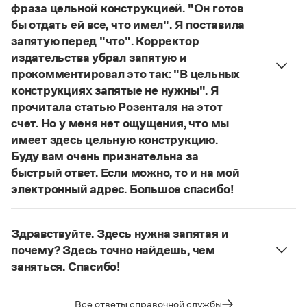
Статьи
фраза цельной конструкцией. "Он готов
Монологи
бы отдать ей все, что имел". Я поставила
Интервью
запятую перед "что". Корректор
Лекции и подкасты
издательства убрал запятую и
Рекомендуем
прокомментировал это так: "В цельных
конструкциях запятые не нужны". Я
прочитала статью Розенталя на этот
Учебник Грамоты
счет. Но у меня нет ощущения, что мы
имеет здесь цельную конструкцию.
Правила русского языка: от азов до тонкостей
Буду вам очень признательна за
Интерактивные упражнения: от простого к сложному
быстрый ответ. Если можно, то и на мой
Скороговорки
электронный адрес. Большое спасибо!
Действительно, в данном случае не приходится
говорить о цельном по смыслу выражении
Издательство
Здравствуйте. Здесь нужна запятая и
(термин из справочника по пунктуации
почему? Здесь точно найдешь, чем
Д. Э. Розенталя).
Он готов был отдать ей всё,
Словари
заняться. Спасибо!
Научпоп
что имел
— сложноподчиненное местоименно-
Учебники и справочники
Запятая нужна, она отделяет части
соотносительное предложение с
Все книги
сложноподчиненного предложения (придаточная
Все ответы справочной службы
соотносительным словом
всё
.