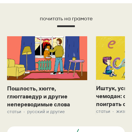
почитать на грамоте
Иштук, уськ
Пошлость, хюгге,
чемодан: се
глюггаведур и другие
поиграть с д
непереводимые слова
статьи
жизнь 
статьи
русский и другие