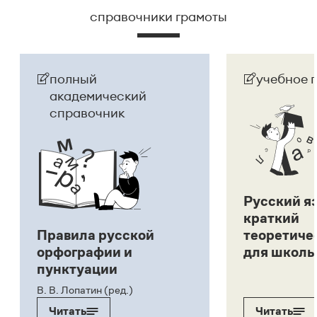
справочники грамоты
полный
учебное 
академический
справочник
Русский я
краткий
Правила русской
теоретиче
орфографии и
для школь
пунктуации
В. В. Лопатин (ред.)
Читать
Читать