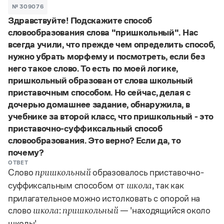
Задать вопрос справочной службе
Можно использовать знаки подстановки
№ 309076
Поиск по всем разделам
Горячие вопросы
Здравствуйте! Подскажите способ
Все вопросы
?
— для любого символа, включая пробелы и дефисы (
к?
словообразования слова "пришкольный". Нас
мпания
,
тер?а?а
,
общественно?полезный
)
всегда учили, что прежде чем определить способ,
Словари
*
— для любого количества символов, кроме пробела
нужно убрать морфему и посмотреть, если без
видео-*
,
ране*ый
(
)
Словари
него такое слово. То есть по моей логике,
Русский орфографический словарь
Ответы справочной службы
пришкольный образован от слова школьный
Большой орфоэпический словарь русского языка
Большой орфоэпический словарь русского языка
приставочным способом. Но сейчас, делая с
Большой толковый словарь русских глаголов
Словарь трудностей русского языка
Справочники
Большой толковый словарь русских существительных
дочерью домашнее задание, обнаружила, в
Русское словесное ударение
Большой толковый словарь русского языка
учебнике за второй класс, что пришкольный - это
Словарь собственных имён
Правила русской орфографии и пунктуации
Учебник
Большой универсальный словарь русского языка
приставочно-суффиксальный способ
Большой универсальный словарь русского языка
Русский язык: краткий теоретический курс для
Русский орфографический словарь
словообразования. Это верно? Если да, то
Большой толковый словарь русского языка
школьников
Журнал
Русское словесное ударение
почему?
Современный словарь иностранных слов
Современный словарь иностранных слов
Письмовник
Словарь антонимов
ОТВЕТ
Большой толковый словарь русских
Справочник по пунктуации
Слово
образовалось приставочно-
Словарь методических терминов
пришкольный
существительных
Словарь-справочник трудностей русского языка
Словарь русских имён
суффиксальным способом от
, так как
школа
Большой толковый словарь русских глаголов
Справочник по фразеологии
Словарь синонимов
прилагательное можно истолковать с опорой на
Словарь синонимов
Словарь-справочник «Непростые слова»
Словарь собственных имён
слово
:
— 'находящийся около
школа
пришкольный
Словарь трудностей русского языка
Словарь антонимов
Азбучные истины
Управление в русском языке
школы'.