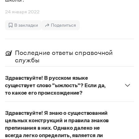
Управление в русском языке
Правила русской орфографии и пунктуации
Словари русского языка как государственного
Словарь русских имён
(1956)
24 января 2022
Словарь методических терминов
В закладки
Поделиться
Справочники
Правила русской орфографии и пунктуации
Русский язык. Краткий теоретический курс
Последние ответы справочной
для школьников
службы
Письмовник
Справочник по пунктуации
Словарь-справочник трудностей
Здравствуйте! В русском языке
Справочник по фразеологии
существует слово "ыжлость"? Если да,
Азбучные истины
Словарь-справочник непростые слова
то какое его происхождение?
Все справочники портала
Нет, не существует и не существовало. Это
выдуманное слово.
Здравствуйте! Я знаю о существований
Страница ответа
цельных конструкций и правила знаков
Журнал
препинания в них. Однако далеко не
всегда легко определить, является ли
Новости и события