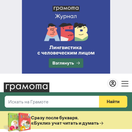
Найти
Искать на Грамоте
Везде
Справочная служба