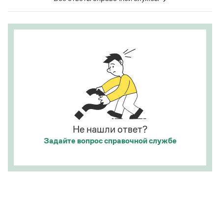
отказа говорящего поверить в достоверность
какого-л. сообщения.
Щас!
— синтаксический
фразеологизм (коммуникема, нечленимое
предложение) со значением категорического
отрицания, несогласия, отказа сделать что-либо,
иногда в сочетании с презрением, возмущением
и т. п. (см.: Меликян В. Ю. Синтаксический
фразеологический словарь. М., 2013. С. 273). Это
разные единицы, между которыми ставится знак
препинания:
Ага, щас!
;
Ага! Щас!
Не нашли ответ?
Страница ответа
Задайте вопрос
справочной службе