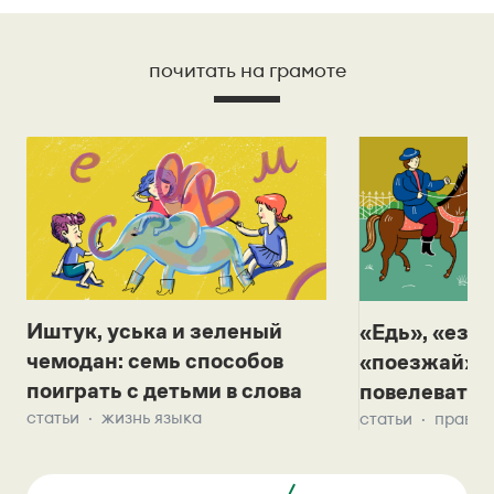
почитать на грамоте
Иштук, уська и зеленый
«Едь», «езж
чемодан: семь способов
«поезжай»? 
поиграть с детьми в слова
повелевать 
статьи
жизнь языка
статьи
правил