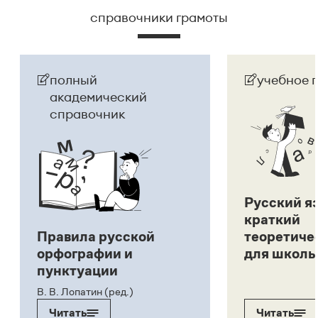
справочники грамоты
полный
учебное 
академический
справочник
Русский я
краткий
Правила русской
теоретиче
орфографии и
для школь
пунктуации
В. В. Лопатин (ред.)
Читать
Читать