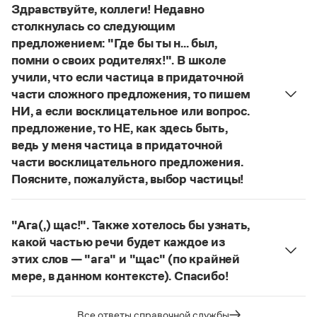
Статьи
Здравствуйте, коллеги! Недавно
понятий, представлен в двух вариантах:
лудология
Монологи
столкнулась со следующим
и
людология
(от лат. ludus — 'игра').
Интервью
предложением: "Где бы ты н... был,
О «правильном» варианте слова можно говорить,
Лекции и подкасты
помни о своих родителях!". В школе
Рекомендуем
если оно кодифицировано в нормативных
учили, что если частица в придаточной
словарях русского языка. Пока же такой
части сложного предложения, то пишем
словарной фиксацией мы не располагаем.
НИ, а если восклицательное или вопрос.
Учебник Грамоты
Страница ответа
предложение, то НЕ, как здесь быть,
ведь у меня частица в придаточной
Правила русского языка: от азов до тонкостей
части восклицательного предложения.
Интерактивные упражнения: от простого к сложному
Скороговорки
Поясните, пожалуйста, выбор частицы!
Правильно:
Где бы ты ни был, помни о своих
родителях!
Частица
не
пишется в независимых
"Ага(,) щас!". Также хотелось бы узнать,
восклицательных предложениях:
Где ты только
Издательство
какой частью речи будет каждое из
не был!
этих слов — "ага" и "щас" (по крайней
Словари
Страница ответа
мере, в данном контексте). Спасибо!
Научпоп
Учебники и справочники
частица
Ага
—
, которая в данном случае
Все книги
используется для эмоционального усиления
Все ответы справочной службы