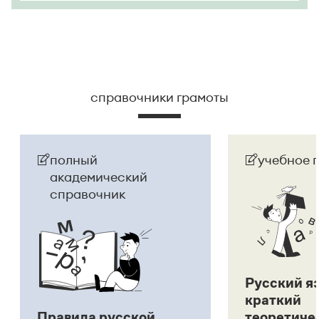
справочники грамоты
полный
учебное 
академический
справочник
Русский я
краткий
Правила русской
теоретиче