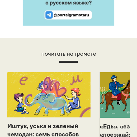
почитать на грамоте
Иштук, уська и зеленый
«Едь», «езж
чемодан: семь способов
«поезжай»? 