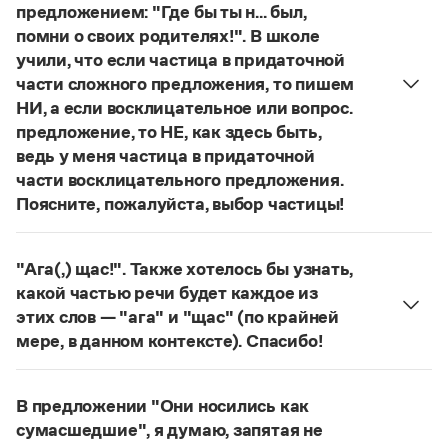
Управление в русском языке
Правила русской орфографии и пунктуации
предложением: "Где бы ты н... был,
Словари русского языка как государственного
Словарь русских имён
(1956)
помни о своих родителях!". В школе
Словарь методических терминов
учили, что если частица в придаточной
части сложного предложения, то пишем
Справочники
НИ, а если восклицательное или вопрос.
предложение, то НЕ, как здесь быть,
Правила русской орфографии и пунктуации
ведь у меня частица в придаточной
Русский язык. Краткий теоретический курс
для школьников
части восклицательного предложения.
Письмовник
Поясните, пожалуйста, выбор частицы!
Справочник по пунктуации
Правильно:
Где бы ты ни был, помни о своих
Словарь-справочник трудностей
родителях!
Частица
не
пишется в независимых
Справочник по фразеологии
"Ага(,) щас!". Также хотелось бы узнать,
Азбучные истины
восклицательных предложениях:
Где ты только
какой частью речи будет каждое из
Словарь-справочник непростые слова
не был!
этих слов — "ага" и "щас" (по крайней
Все справочники портала
Страница ответа
мере, в данном контексте). Спасибо!
частица
Ага
—
, которая в данном случае
используется для эмоционального усиления
Журнал
В предложении "Они носились как
отказа говорящего поверить в достоверность
сумасшедшие", я думаю, запятая не
Новости и события
какого-л. сообщения.
Щас!
— синтаксический