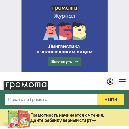
Найти
Искать на Грамоте
Везде
Справочная служба