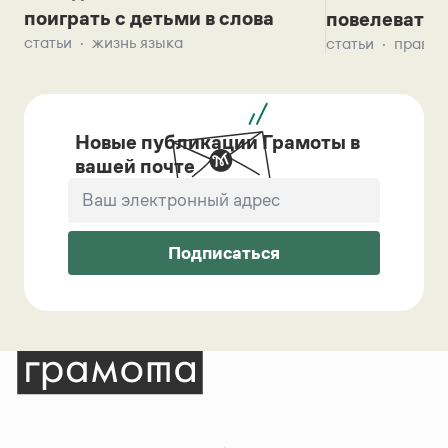
поиграть с детьми в слова
повелевать 
статьи
жизнь языка
статьи
правил
Новые публикации Грамоты в
вашей почте
Подписаться