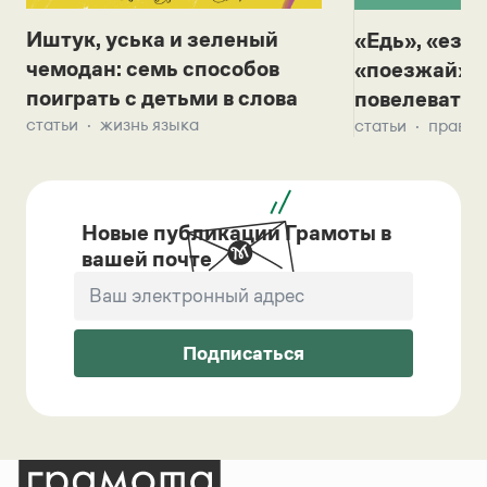
Иштук, уська и зеленый
«Едь», «езж
чемодан: семь способов
«поезжай»? 
поиграть с детьми в слова
повелевать 
статьи
жизнь языка
статьи
правил
Новые публикации Грамоты в
вашей почте
Подписаться