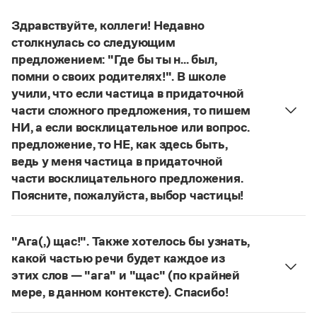
Управление в русском языке
Правила русской орфографии и пунктуации
Словари русского языка как государственного
Словарь русских имён
(1956)
Здравствуйте, коллеги! Недавно
Словарь методических терминов
столкнулась со следующим
предложением: "Где бы ты н... был,
Справочники
помни о своих родителях!". В школе
учили, что если частица в придаточной
Правила русской орфографии и пунктуации
части сложного предложения, то пишем
Русский язык. Краткий теоретический курс
для школьников
НИ, а если восклицательное или вопрос.
Письмовник
предложение, то НЕ, как здесь быть,
Справочник по пунктуации
ведь у меня частица в придаточной
Словарь-справочник трудностей
части восклицательного предложения.
Справочник по фразеологии
Поясните, пожалуйста, выбор частицы!
Азбучные истины
Словарь-справочник непростые слова
Правильно:
Где бы ты ни был, помни о своих
Все справочники портала
родителях!
Частица
не
пишется в независимых
"Ага(,) щас!". Также хотелось бы узнать,
восклицательных предложениях:
Где ты только
какой частью речи будет каждое из
не был!
этих слов — "ага" и "щас" (по крайней
Журнал
Страница ответа
мере, в данном контексте). Спасибо!
частица
Ага
—
, которая в данном случае
Новости и события