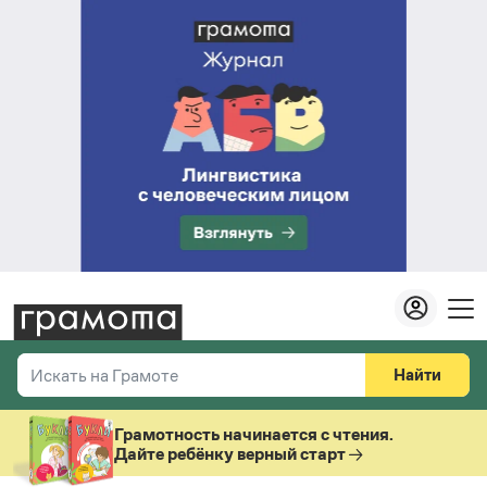
Найти
Искать на Грамоте
Везде
Справочная служба