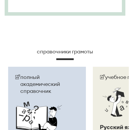
справочники грамоты
полный
учебное 
академический
справочник
Русский я