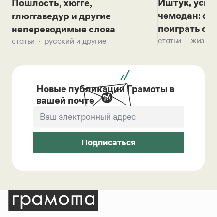
Иштук, уськ
Пошлость, хюгге,
чемодан: се
глюггаведур и другие
поиграть с д
непереводимые слова
статьи
жизнь 
статьи
русский и другие
Новые публикации Грамоты в
вашей почте
Подписаться