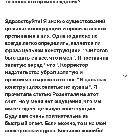
то какое его происхождение?
Управление в русском языке
Правила русской орфографии и пунктуации
Словари русского языка как государственного
Словарь русских имён
(1956)
Нет, не существует и не существовало. Это
Словарь методических терминов
выдуманное слово.
Здравствуйте! Я знаю о существований
Страница ответа
цельных конструкций и правила знаков
Справочники
препинания в них. Однако далеко не
Правила русской орфографии и пунктуации
всегда легко определить, является ли
Русский язык. Краткий теоретический курс
фраза цельной конструкцией. "Он готов
для школьников
бы отдать ей все, что имел". Я поставила
Письмовник
запятую перед "что". Корректор
Справочник по пунктуации
издательства убрал запятую и
Словарь-справочник трудностей
Справочник по фразеологии
прокомментировал это так: "В цельных
Азбучные истины
конструкциях запятые не нужны". Я
Словарь-справочник непростые слова
прочитала статью Розенталя на этот
Все справочники портала
счет. Но у меня нет ощущения, что мы
имеет здесь цельную конструкцию.
Буду вам очень признательна за
Журнал
быстрый ответ. Если можно, то и на мой
электронный адрес. Большое спасибо!
Новости и события