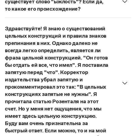
существует слово "ыжлость"? Если да,
Управление в русском языке
Правила русской орфографии и пунктуации
Словари русского языка как государственного
то какое его происхождение?
Словарь русских имён
(1956)
Словарь методических терминов
Нет, не существует и не существовало. Это
выдуманное слово.
Здравствуйте! Я знаю о существований
Справочники
Страница ответа
цельных конструкций и правила знаков
Правила русской орфографии и пунктуации
препинания в них. Однако далеко не
Русский язык. Краткий теоретический курс
всегда легко определить, является ли
для школьников
фраза цельной конструкцией. "Он готов
Письмовник
бы отдать ей все, что имел". Я поставила
Справочник по пунктуации
запятую перед "что". Корректор
Словарь-справочник трудностей
Справочник по фразеологии
издательства убрал запятую и
Азбучные истины
прокомментировал это так: "В цельных
Словарь-справочник непростые слова
конструкциях запятые не нужны". Я
Все справочники портала
прочитала статью Розенталя на этот
счет. Но у меня нет ощущения, что мы
имеет здесь цельную конструкцию.
Журнал
Буду вам очень признательна за
быстрый ответ. Если можно, то и на мой
Новости и события