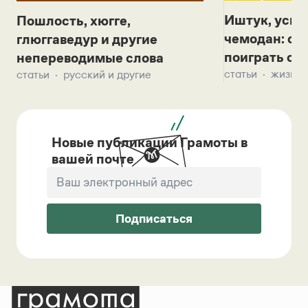
Иштук, уськ
Пошлость, хюгге,
чемодан: се
глюггаведур и другие
поиграть с д
непереводимые слова
статьи
жизнь 
статьи
русский и другие
Новые публикации Грамоты в
вашей почте
Подписаться