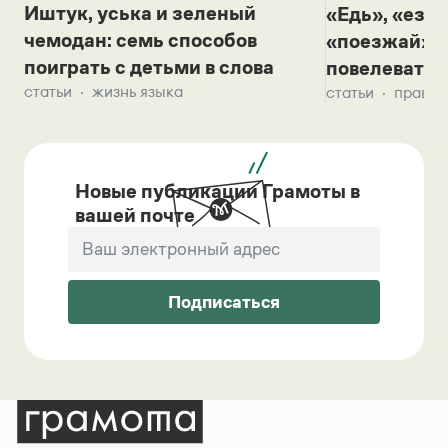
Иштук, уська и зеленый
«Едь», «езж
чемодан: семь способов
«поезжай»? 
поиграть с детьми в слова
повелевать 
статьи
жизнь языка
статьи
правил
Новые публикации Грамоты в
вашей почте
Подписаться