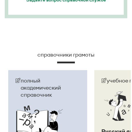
Страница ответа
справочники грамоты
полный
учебное 
академический
справочник
Русский я