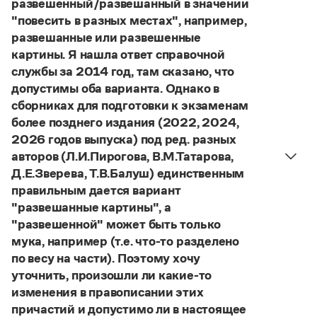
развешенный/развешанный в значении
Управление в русском языке
Правила русской орфографии и пунктуации
Словари русского языка как государственного
"повесить в разных местах", например,
Словарь русских имён
(1956)
развешанные или развешенные
Словарь методических терминов
картины. Я нашла ответ справочной
Справочники
службы за 2014 год, там сказано, что
допустимы оба варианта. Однако в
Правила русской орфографии и пунктуации
сборниках для подготовки к экзаменам
Русский язык. Краткий теоретический курс
более позднего издания (2022, 2024,
для школьников
2026 годов выпуска) под ред. разных
Письмовник
Справочник по пунктуации
авторов (Л.И.Пирогова, В.М.Татарова,
Словарь-справочник трудностей
Д.Е.Зверева, Т.В.Балуш) единственным
Справочник по фразеологии
правильным дается вариант
Азбучные истины
"развешанные картины", а
Словарь-справочник непростые слова
"развешенной" может быть только
Все справочники портала
мука, например (т.е. что-то разделено
по весу на части). Поэтому хочу
уточнить, произошли ли какие-то
Журнал
изменения в правописании этих
причастий и допустимо ли в настоящее
Новости и события