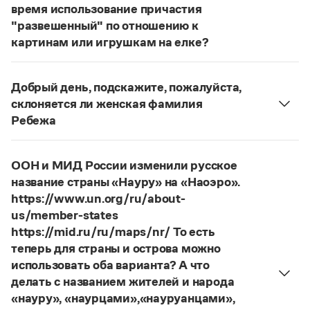
Статьи
время использование причастия
Монологи
"развешенный" по отношению к
Интервью
картинам или игрушкам на елке?
Лекции и подкасты
ответ
Наш
2014 года по-прежнему актуален.
Рекомендуем
Авторы пособий, о которых Вы говорите, почему-
Добрый день, подскажите, пожалуйста,
то игнорируют рекомендации нормативных
склоняется ли женская фамилия
словарей русского языка, в которых указан глагол
Учебник Грамоты
Ребежа
развесить
(от него образована форма
Фамилия
Ребежа
склоняется (и мужская, и
развешенный
) со значением «повесить в разных
Правила русского языка: от азов до тонкостей
женская).
Интерактивные упражнения: от простого к сложному
местах (несколько, много предметов)». Ср.:
Я
ООН и МИД России изменили русское
Скороговорки
Страница ответа
знаю, что на стенах своей квартиры вы развесили
название страны «Науру» на «Наоэро».
разные географические карты.
И. С. Тургенев,
https://www.un.org/ru/about-
Бретер. И эти карты, безусловно, развешены.
us/member-states
Издательство
https://mid.ru/ru/maps/nr/ То есть
Страница ответа
теперь для страны и острова можно
Словари
использовать оба варианта? А что
Научпоп
делать с названием жителей и народа
Учебники и справочники
«науру», «наурцами»,«науруанцами»,
Все книги