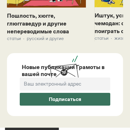
Иштук, уськ
Пошлость, хюгге,
чемодан: се
глюггаведур и другие
поиграть с д
непереводимые слова
статьи
жизнь 
статьи
русский и другие
Новые публикации Грамоты в
вашей почте
Подписаться