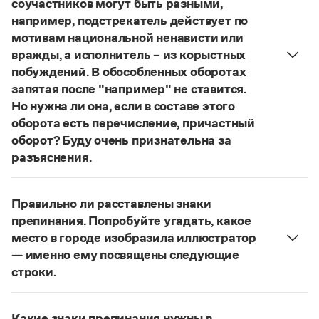
соучастников могут быть разными,
Управление в русском языке
Правила русской орфографии и пунктуации
Словари русского языка как государственного
например, подстрекатель действует по
Словарь русских имён
(1956)
мотивам национальной ненависти или
Словарь методических терминов
вражды, а исполнитель – из корыстных
Справочники
побуждений. В обособленных оборотах
запятая после "например" не ставится.
Правила русской орфографии и пунктуации
Но нужна ли она, если в составе этого
Русский язык. Краткий теоретический курс
оборота есть перечисление, причастный
для школьников
оборот? Буду очень признательна за
Письмовник
Справочник по пунктуации
разъяснения.
Словарь-справочник трудностей
«Правил русской орфографии и пунктуации»
В § 94
Справочник по фразеологии
под ред. В. В. Лопатина говорится, что вводные
Азбучные истины
Правильно ли расставлены знаки
слова и сочетания слов, стоящие на границе
Словарь-справочник непростые слова
препинания. Попробуйте угадать, какое
Все справочники портала
частей сложного предложения и относящиеся к
место в городе изобразила иллюстратор
следующему за ними предложению,
— именно ему посвящены следующие
не отделяются от него запятой:
Послышался
строки.
резкий стук, должно быть сорвалась ставня
(Ч.).
Журнал
Нужно закрыть запятой придаточную часть:
По этому правилу запятая после
например
Попробуйте угадать, какое место в городе
Новости и события
не нужна:
Мотивы совершения преступления у
Какие знаки препинания нужны в