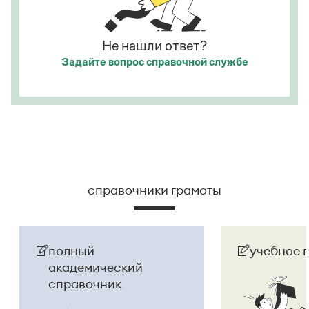
Страница ответа
Страница ответа
Не нашли ответ?
Задайте вопрос
справочной службе
справочники грамоты
полный
учебное 
академический
справочник