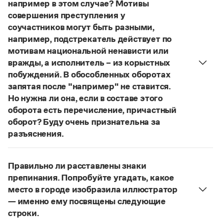
Управление в русском языке
Правила русской орфографии и пунктуации
например в этом случае? Мотивы
Словари русского языка как государственного
Словарь русских имён
(1956)
совершения преступления у
Словарь методических терминов
соучастников могут быть разными,
например, подстрекатель действует по
Справочники
мотивам национальной ненависти или
вражды, а исполнитель – из корыстных
Правила русской орфографии и пунктуации
побуждений. В обособленных оборотах
Русский язык. Краткий теоретический курс
запятая после "например" не ставится.
для школьников
Письмовник
Но нужна ли она, если в составе этого
Справочник по пунктуации
оборота есть перечисление, причастный
Словарь-справочник трудностей
оборот? Буду очень признательна за
Справочник по фразеологии
разъяснения.
Азбучные истины
«Правил русской орфографии и пунктуации»
В § 94
Словарь-справочник непростые слова
Все справочники портала
под ред. В. В. Лопатина говорится, что вводные
Правильно ли расставлены знаки
слова и сочетания слов, стоящие на границе
препинания. Попробуйте угадать, какое
частей сложного предложения и относящиеся к
место в городе изобразила иллюстратор
следующему за ними предложению,
Журнал
— именно ему посвящены следующие
не отделяются от него запятой:
Послышался
строки.
Новости и события
резкий стук, должно быть сорвалась ставня
(Ч.).