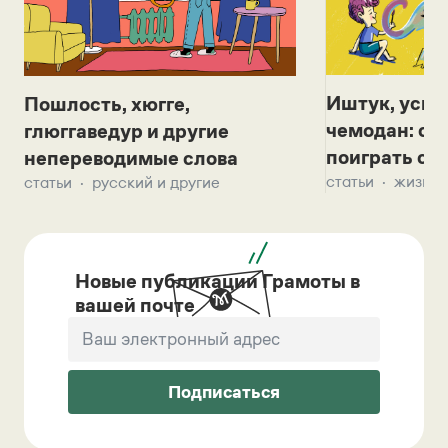
Иштук, уськ
Пошлость, хюгге,
чемодан: се
глюггаведур и другие
поиграть с д
непереводимые слова
статьи
жизнь 
статьи
русский и другие
Новые публикации Грамоты в
вашей почте
Подписаться