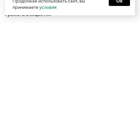
Продолжая использовать сайт, вы
Ок
принимаете
условия
Грамота в соцсетях
Функционирует при финансовой поддержке Министерства
цифрового развития, связи и массовых коммуникаций
Российской Федерации
Перейти на старую версию
Грамоты
© Грамота.ru, 2000 – 2026
Свидетельство о регистрации СМИ: ЭЛ № ФС 77 - 84700,
выдано 10.02.2023
Дизайн — Мария Екимова /
Мотка
Реклама