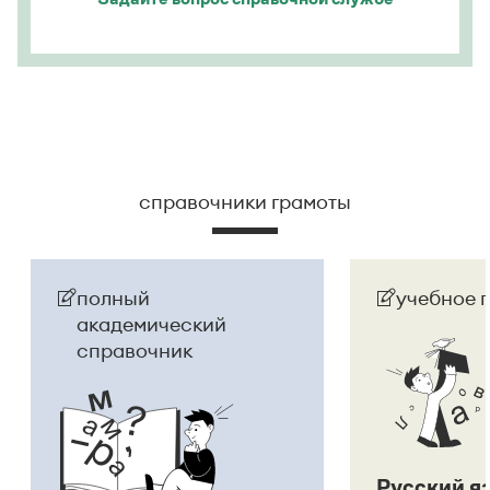
справочники грамоты
полный
учебное 
академический
справочник
Русский я