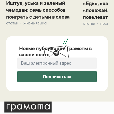
Иштук, уська и зеленый
«Едь», «езж
чемодан: семь способов
«поезжай»? 
поиграть с детьми в слова
повелевать 
статьи
жизнь языка
статьи
правил
Новые публикации Грамоты в
вашей почте
Подписаться