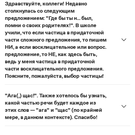
Управление в русском языке
Правила русской орфографии и пунктуации
Здравствуйте, коллеги! Недавно
Словари русского языка как государственного
Словарь русских имён
(1956)
столкнулась со следующим
Словарь методических терминов
предложением: "Где бы ты н... был,
помни о своих родителях!". В школе
Справочники
учили, что если частица в придаточной
части сложного предложения, то пишем
Правила русской орфографии и пунктуации
НИ, а если восклицательное или вопрос.
Русский язык. Краткий теоретический курс
для школьников
предложение, то НЕ, как здесь быть,
Письмовник
ведь у меня частица в придаточной
Справочник по пунктуации
части восклицательного предложения.
Словарь-справочник трудностей
Поясните, пожалуйста, выбор частицы!
Справочник по фразеологии
Правильно:
Где бы ты ни был, помни о своих
Азбучные истины
Словарь-справочник непростые слова
родителях!
Частица
не
пишется в независимых
"Ага(,) щас!". Также хотелось бы узнать,
Все справочники портала
восклицательных предложениях:
Где ты только
какой частью речи будет каждое из
не был!
этих слов — "ага" и "щас" (по крайней
Страница ответа
мере, в данном контексте). Спасибо!
Журнал
частица
Ага
—
, которая в данном случае
Новости и события
используется для эмоционального усиления