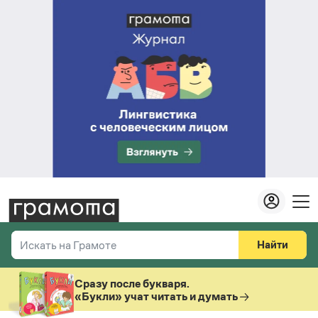
Найти
Искать на Грамоте
Везде
Справочная служба