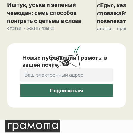
Иштук, уська и зеленый
«Едь», «езж
чемодан: семь способов
«поезжай»? 
поиграть с детьми в слова
повелевать 
статьи
жизнь языка
статьи
правил
Новые публикации Грамоты в
вашей почте
Подписаться