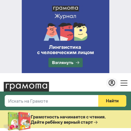
Найти
Искать на Грамоте
Везде
Справочная служба