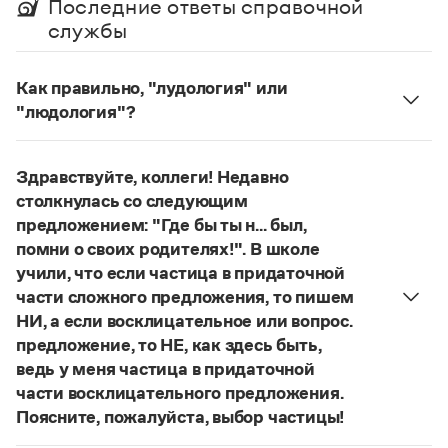
Последние ответы справочной
Управление в русском языке
Правила русской орфографии и пунктуации
Словари русского языка как государственного
службы
Словарь русских имён
(1956)
Словарь методических терминов
Как правильно, "лудология" или
Справочники
"людология"?
В научных текстах неологизм, используемый для
Правила русской орфографии и пунктуации
Русский язык. Краткий теоретический курс
обозначения теории игры и связанных с нею
Здравствуйте, коллеги! Недавно
для школьников
понятий, представлен в двух вариантах:
лудология
Письмовник
столкнулась со следующим
и
людология
(от лат. ludus — 'игра').
Справочник по пунктуации
предложением: "Где бы ты н... был,
О «правильном» варианте слова можно говорить,
Словарь-справочник трудностей
помни о своих родителях!". В школе
Справочник по фразеологии
если оно кодифицировано в нормативных
учили, что если частица в придаточной
Азбучные истины
словарях русского языка. Пока же такой
части сложного предложения, то пишем
Словарь-справочник непростые слова
словарной фиксацией мы не располагаем.
Все справочники портала
НИ, а если восклицательное или вопрос.
Страница ответа
предложение, то НЕ, как здесь быть,
ведь у меня частица в придаточной
части восклицательного предложения.
Журнал
Поясните, пожалуйста, выбор частицы!
Новости и события
Правильно:
Где бы ты ни был, помни о своих