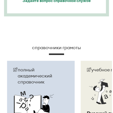
Задайте вопрос
справочной службе
справочники грамоты
полный
учебное 
академический
справочник