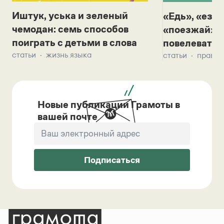
Иштук, уська и зеленый
«Едь», «езж
чемодан: семь способов
«поезжай»? 
поиграть с детьми в слова
повелевать 
статьи
жизнь языка
статьи
правил
Новые публикации Грамоты в
вашей почте
Подписаться