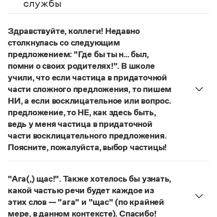
службы
Управление в русском языке
Правила русской орфографии и пунктуации
Словари русского языка как государственного
Словарь русских имён
(1956)
Словарь методических терминов
Здравствуйте, коллеги! Недавно
столкнулась со следующим
Справочники
предложением: "Где бы ты н... был,
помни о своих родителях!". В школе
Правила русской орфографии и пунктуации
Русский язык. Краткий теоретический курс
учили, что если частица в придаточной
для школьников
части сложного предложения, то пишем
Письмовник
НИ, а если восклицательное или вопрос.
Справочник по пунктуации
предложение, то НЕ, как здесь быть,
Словарь-справочник трудностей
ведь у меня частица в придаточной
Справочник по фразеологии
Азбучные истины
части восклицательного предложения.
Словарь-справочник непростые слова
Поясните, пожалуйста, выбор частицы!
Все справочники портала
Правильно:
Где бы ты ни был, помни о своих
родителях!
Частица
не
пишется в независимых
"Ага(,) щас!". Также хотелось бы узнать,
восклицательных предложениях:
Где ты только
какой частью речи будет каждое из
Журнал
не был!
этих слов — "ага" и "щас" (по крайней
Страница ответа
Новости и события
мере, в данном контексте). Спасибо!