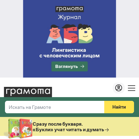
Найти
Искать на Грамоте
Везде
Справочная служба