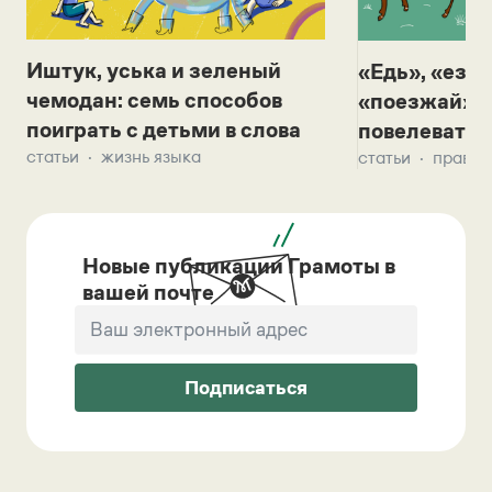
Иштук, уська и зеленый
«Едь», «езж
чемодан: семь способов
«поезжай»? 
поиграть с детьми в слова
повелевать 
статьи
жизнь языка
статьи
правил
Новые публикации Грамоты в
вашей почте
Подписаться