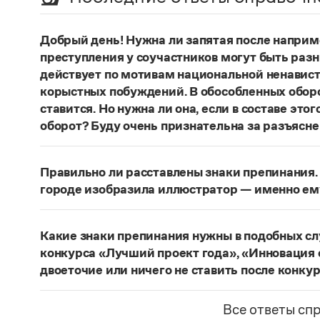
Добрый день! Нужна ли запятая после наприм
преступления у соучастников могут быть раз
действует по мотивам национальной ненавист
корыстных побуждений. В обособленных оборо
ставится. Но нужна ли она, если в составе эт
оборот? Буду очень признательна за разъясне
«Правил русской орфографии и пунктуаци
В § 94
слова и сочетания слов, стоящие на границе 
Правильно ли расставлены знаки препинания. 
следующему за ними предложению, не отделяю
городе изобразила иллюстратор — именно ем
должно быть сорвалась ставня
(Ч.). По этому 
Нужно закрыть запятой придаточную часть:
По
Мотивы совершения преступления у соучастн
изобразила иллюстратор, — именно ему посвя
подстрекатель действует по мотивам национа
Какие знаки препинания нужны в подобных с
из корыстных побуждений
. Заметим, однако, 
Страница ответа
конкурса «Лучший проект года», «Инновация 
запятая, а другие знаки:
Мотивы совершения пр
двоеточие или ничего не ставить после конку
например, подстрекатель действует по мотив
Это так называемое эллиптическое предложен
а исполнитель — из корыстных побуждений
;
М
отсутствующим сказуемым). В них при наличии 
Все ответы сп