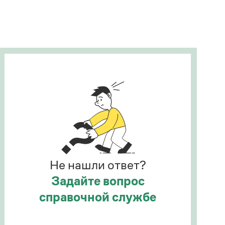
Рекомендуем
Учебник Грамоты
Правила русского языка: от азов до тонкостей
Интерактивные упражнения: от простого к
сложному
Скороговорки
Издательство
Словари
Научпоп
Не нашли ответ?
Учебники и справочники
Все книги
Задайте вопрос
справочной службе