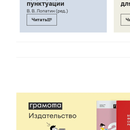
пунктуации
дл
ий,
В. В. Лопатин (ред.)
Читать
Ч