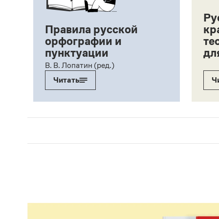
Ру
Правила русской
кр
орфографии и
те
пунктуации
дл
ий,
В. В. Лопатин (ред.)
Читать
Ч