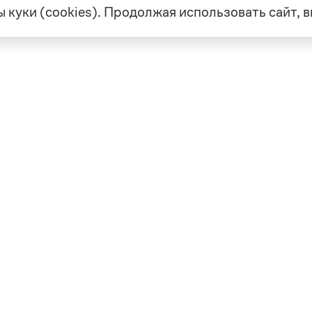
 куки (cookies). Продолжая использовать сайт,
екте
Грамота в соцсетях
але
VK
а
Telegram
ая связь
а и партнерство
ка конфиденциальности
вательское соглашение
0, выдано 10.02.2023
Дизайн — Мария Екимова /
Мотка