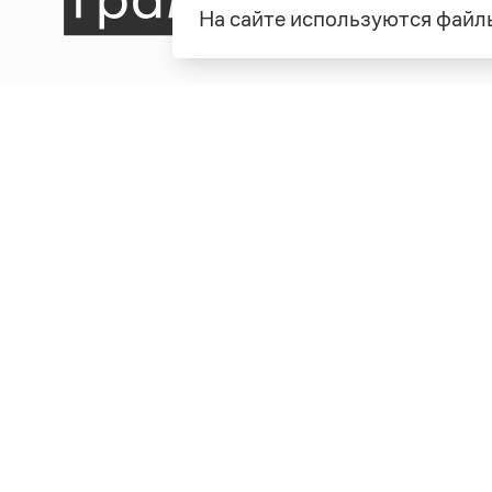
На сайте используются файлы
Рубрики
О про
Справочная служба
О порт
Словари
Команд
Справочники
Обратн
Библиотека
Реклам
Журнал
Полити
Учебник
Пользо
Издательство
© Грамота.ru, 2000 – 2026
Свидетельство о регистрации СМИ: ЭЛ № ФС 77 - 8470