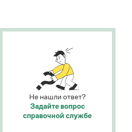
Рекомендуем
Учебник Грамоты
Правила русского языка: от азов до тонкостей
Интерактивные упражнения: от простого к
сложному
Скороговорки
Издательство
Словари
Научпоп
Не нашли ответ?
Учебники и справочники
Все книги
Задайте вопрос
справочной службе