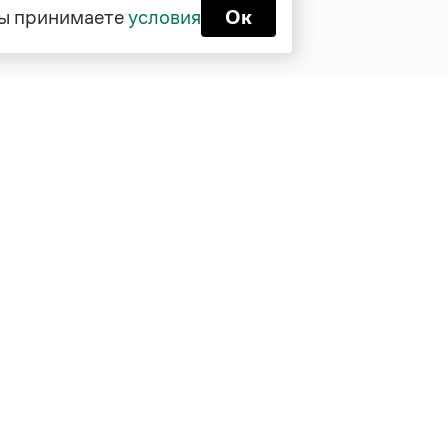
 вы принимаете
условия
Ок
Функционирует при финансовой
поддержке Министерства цифрового
развития, связи и массовых
коммуникаций Российской Федерации
Перейти на старую версию
Грамоты