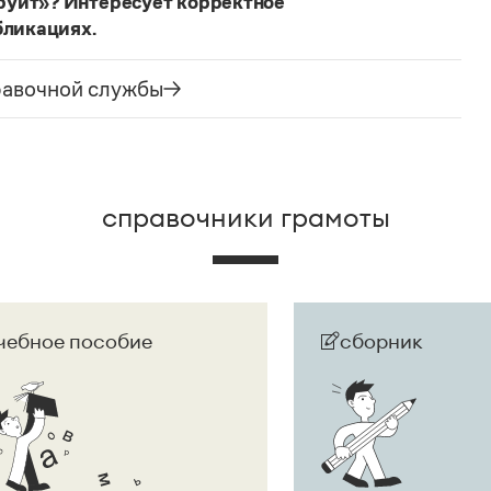
руит»? Интересует корректное
бликациях.
ания государства. Все остальные слова,
русского языка не делись и по-прежнему могут быть
равочной службы
сторожно вспомнить (хотя мы и вступаем на
их дискуссий), что в русском языке осталось
е название государства изменилось на
Республика
ке
молдаванами
, когда государство официально
справочники грамоты
чебное пособие
сборник