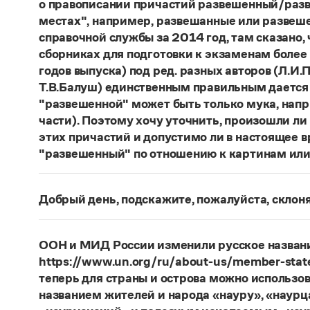
о правописании причастий развешенный/разв
местах", например, развешанные или развеше
справочной службы за 2014 год, там сказано,
сборниках для подготовки к экзаменам более
годов выпуска) под ред. разных авторов (Л.И.П
Т.В.Балуш) единственным правильным дается
"развешенной" может быть только мука, наприм
части). Поэтому хочу уточнить, произошли ли
этих причастий и допустимо ли в настоящее 
"развешенный" по отношению к картинам или
ответ
Наш
2014 года по-прежнему актуален. Ав
игнорируют рекомендации нормативных словаре
Добрый день, подскажите, пожалуйста, скло
развесить
(от него образована форма
развешен
Фамилия
Ребежа
склоняется (и мужская, и жен
(несколько, много предметов)». Ср.:
Я знаю, чт
географические карты.
И. С. Тургенев, Бретер.
Страница ответа
ООН и МИД России изменили русское названи
https://www.un.org/ru/about-us/member-state
Страница ответа
теперь для страны и острова можно использов
названием жителей и народа «науру», «наур