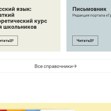
сский язык:
Письмовник
аткий
Редакция портала «Г
оретический курс
я школьников
итать
Читать
Все справочники