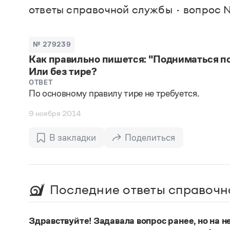
В. М
ответы справочной службы
вопрос 
Большой универсальный словарь русского языка
Спр
Сл
Русский орфографический словарь
Реда
Русское словесное ударение
Современный словарь иностранных слов
Вс
№ 279239
Все
Словарь антонимов
Как правильно пишется: "Подниматься по
Словарь методических терминов
Или без тире?
Словарь русских имён
Словарь синонимов
ОТВЕТ
Словарь собственных имён
По основному правилу тире не требуется.
Словарь трудностей русского языка
Управление в русском языке
9 ноября 2014
Словари русского языка как государственного
В закладки
Поделиться
Последние ответы справочн
Здравствуйте! Задавала вопрос ранее, но на не