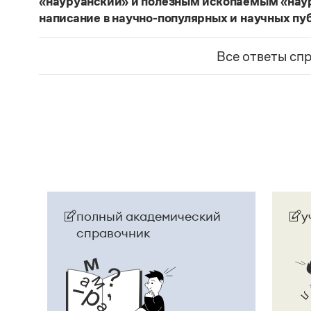
«науруанский» и полезным ископаемым «нау
написание в научно-популярных и научных пу
Изменение касается только официального назв
образованные от топонима
Науру
, никуда из 
Все ответы сп
использованы в любых текстах. Здесь можно о
скользкую дорожку, уводящую в бездну острейш
прилагательное
белорусский
, хотя официально
Беларусь
. И
молдаване
остались в русском язы
стало
Молдовой
.
Страница ответа
полный академический
у
справочник