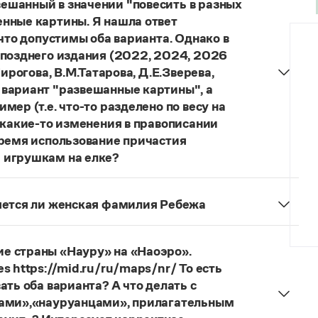
ешанный в значении "повесить в разных
нные картины. Я нашла ответ
 что допустимы оба варианта. Однако в
 позднего издания (2022, 2024, 2026
ирогова, В.М.Татарова, Д.Е.Зверева,
 вариант "развешанные картины", а
ер (т.е. что-то разделено по весу на
 какие-то изменения в правописании
время использование причастия
 игрушкам на елке?
торы пособий, о которых Вы говорите, почему-то
й русского языка, в которых указан глагол
няется ли женская фамилия Ребежа
ный
) со значением «повесить в разных местах
ская).
о на стенах своей квартиры вы развесили разные
 И эти карты, безусловно, развешены.
е страны «Науру» на «Наоэро».
s https://mid.ru/ru/maps/nr/ То есть
ать оба варианта? А что делать с
цами»,«науруанцами», прилагательным