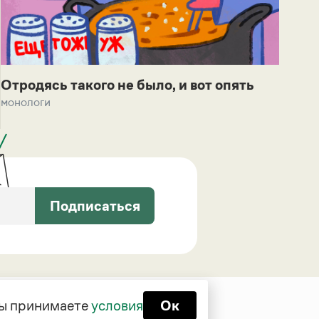
Отродясь такого не было, и вот опять
монологи
Подписаться
 вы принимаете
условия
Ок