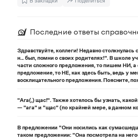
В закладки
Поделиться
Последние ответы справочн
Здравствуйте, коллеги! Недавно столкнулась
н... был, помни о своих родителях!". В школе 
части сложного предложения, то пишем НИ, а 
предложение, то НЕ, как здесь быть, ведь у м
восклицательного предложения. Поясните, по
Правильно:
Где бы ты ни был, помни о своих р
восклицательных предложениях:
Где ты тольк
"Ага(,) щас!". Также хотелось бы узнать, како
Страница ответа
— "ага" и "щас" (по крайней мере, в данном к
частица
Ага
—
, которая в данном случае испо
говорящего поверить в достоверность какого-
В предложении "Они носились как сумасшедшие
фразеологизм (коммуникема, нечленимое пред
таком предложении: "Она посмотрела на него