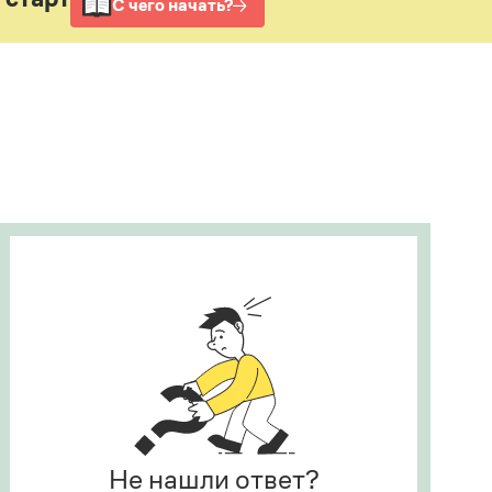
Рекомендуем
Учебник Грамоты
Правила русского языка: от азов до тонкостей
Интерактивные упражнения: от простого к
сложному
Скороговорки
Издательство
Словари
Научпоп
Учебники и справочники
Все книги
Не нашли ответ?