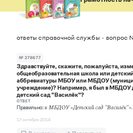
В. М
Большой универсальный словарь русского языка
Спр
Сл
Русский орфографический словарь
Реда
Русское словесное ударение
Современный словарь иностранных слов
Вс
Все
Словарь антонимов
Словарь методических терминов
ответы справочной службы
вопрос №
Словарь русских имён
Словарь синонимов
Словарь собственных имён
№ 278677
Словарь трудностей русского языка
Управление в русском языке
Здравствуйте, скажите, пожалуйста, изм
Словари русского языка как государственного
общеобразовательная школа или детский 
аббревиатуры МБОУ или МБДОУ (муници
учреждение)? Например, я был в МБДОУ 
детский сад "Василёк"?
ОТВЕТ
Правильно:
в МБДОУ «Детский сад "Василёк"».
17 октября 2014