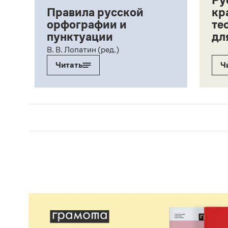
Ру
Правила русской
кр
орфографии и
те
пунктуации
дл
ий,
В. В. Лопатин (ред.)
Читать
Ч