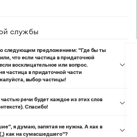
ой службы
 со следующим предложением: "Где бы ты
учили, что если частица в придаточной
если восклицательное или вопрос.
еня частица в придаточной части
жалуйста, выбор частицы!
одителях!
Частица
не
пишется в независимых
о не был!
й частью речи будет каждое из этих слов
онтексте). Спасибо!
льзуется для эмоционального усиления отказа
л. сообщения.
Щас!
— синтаксический
", я думаю, запятая не нужна. А как в
ложение) со значением категорического
(,) как на сумасшедшего"?