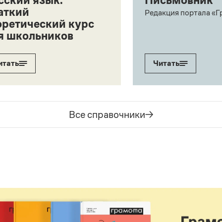
сский язык:
Письмовник
аткий
Редакция портала «Г
оретический курс
я школьников
итать
Читать
Все справочники