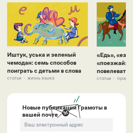
Иштук, уська и зеленый
«Едь», «езж
чемодан: семь способов
«поезжай»? 
поиграть с детьми в слова
повелевать 
статьи
жизнь языка
статьи
правил
Новые публикации Грамоты в
вашей почте