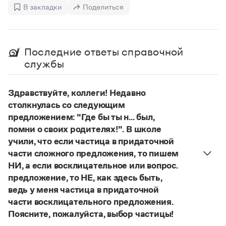
Управление в русском языке
Правила русской орфографии и пунктуации
В закладки
Поделиться
Словари русского языка как государственного
Словарь русских имён
(1956)
Словарь методических терминов
Справочники
Последние ответы справочной
службы
Правила русской орфографии и пунктуации
Русский язык. Краткий теоретический курс
для школьников
Здравствуйте, коллеги! Недавно
Письмовник
столкнулась со следующим
Справочник по пунктуации
предложением: "Где бы ты н... был,
Словарь-справочник трудностей
помни о своих родителях!". В школе
Справочник по фразеологии
Азбучные истины
учили, что если частица в придаточной
Словарь-справочник непростые слова
части сложного предложения, то пишем
Все справочники портала
НИ, а если восклицательное или вопрос.
предложение, то НЕ, как здесь быть,
ведь у меня частица в придаточной
Журнал
части восклицательного предложения.
Поясните, пожалуйста, выбор частицы!
Новости и события