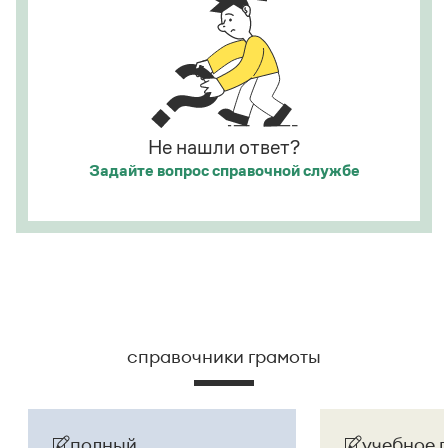
развернут в придаточное предложение:
Она
посмотрела на него, как
[
смотрят
]
на
сумасшедшего.
Страница ответа
Не нашли ответ?
Задайте вопрос
справочной службе
справочники грамоты
полный
учебное 