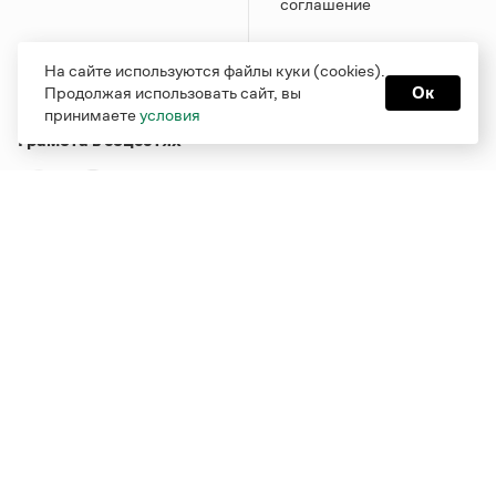
соглашение
На сайте используются файлы куки (cookies).
Продолжая использовать сайт, вы
Ок
принимаете
условия
Грамота в соцсетях
Функционирует при финансовой поддержке Министерства
цифрового развития, связи и массовых коммуникаций
Российской Федерации
Перейти на старую версию
Грамоты
© Грамота.ru, 2000 – 2026
Свидетельство о регистрации СМИ: ЭЛ № ФС 77 - 84700,
выдано 10.02.2023
Дизайн — Мария Екимова /
Мотка