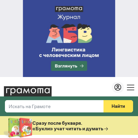
Найти
Искать на Грамоте
Везде
Справочная служба