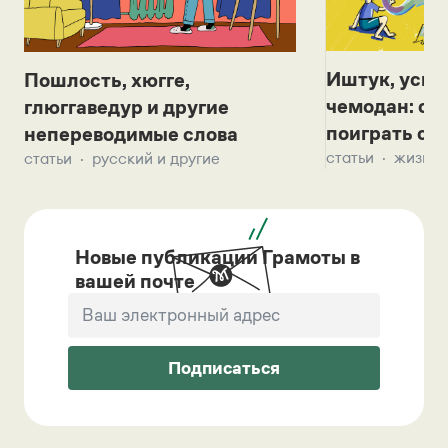
Иштук, уськ
Пошлость, хюгге,
чемодан: се
глюггаведур и другие
поиграть с д
непереводимые слова
статьи
жизнь 
статьи
русский и другие
Новые публикации Грамоты в
вашей почте
Подписаться