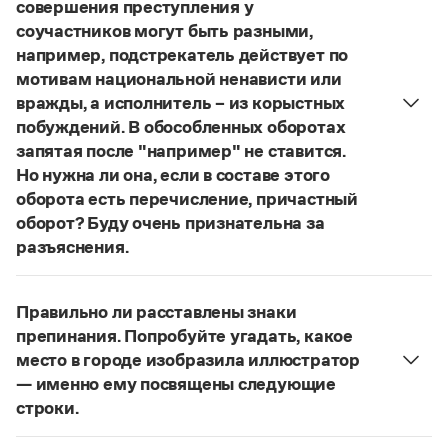
Управление в русском языке
Правила русской орфографии и пунктуации
совершения преступления у
Словари русского языка как государственного
Словарь русских имён
(1956)
соучастников могут быть разными,
Словарь методических терминов
например, подстрекатель действует по
мотивам национальной ненависти или
Справочники
вражды, а исполнитель – из корыстных
побуждений. В обособленных оборотах
Правила русской орфографии и пунктуации
запятая после "например" не ставится.
Русский язык. Краткий теоретический курс
Но нужна ли она, если в составе этого
для школьников
Письмовник
оборота есть перечисление, причастный
Справочник по пунктуации
оборот? Буду очень признательна за
Словарь-справочник трудностей
разъяснения.
Справочник по фразеологии
«Правил русской орфографии и пунктуации»
В § 94
Азбучные истины
под ред. В. В. Лопатина говорится, что вводные
Словарь-справочник непростые слова
Правильно ли расставлены знаки
Все справочники портала
слова и сочетания слов, стоящие на границе
препинания. Попробуйте угадать, какое
частей сложного предложения и относящиеся к
место в городе изобразила иллюстратор
следующему за ними предложению,
— именно ему посвящены следующие
не отделяются от него запятой:
Послышался
Журнал
строки.
резкий стук, должно быть сорвалась ставня
(Ч.).
Нужно закрыть запятой придаточную часть:
Новости и события
По этому правилу запятая после
например