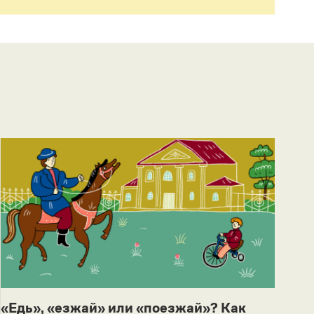
«Едь», «езжай» или «поезжай»? Как