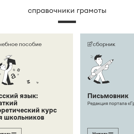
справочники грамоты
чебное пособие
сборник
сский язык:
Письмовник
аткий
Редакция портала «Г
оретический курс
я школьников
итать
Читать