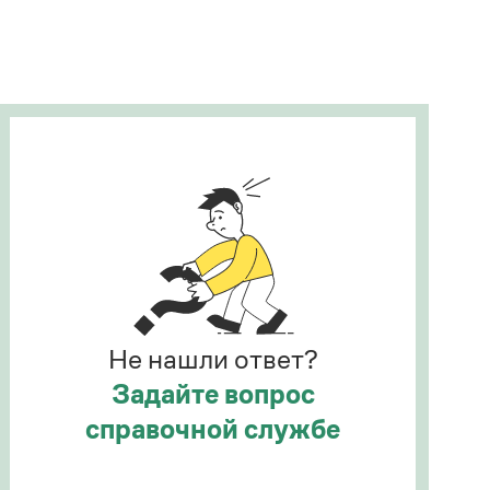
Рекомендуем
Учебник Грамоты
Правила русского языка: от азов до тонкостей
Интерактивные упражнения: от простого к
сложному
Скороговорки
Издательство
Словари
Научпоп
Не нашли ответ?
Учебники и справочники
Все книги
Задайте вопрос
справочной службе