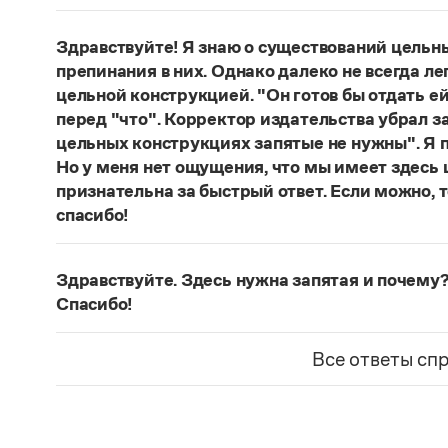
Нет, не существует и не существовало. Это вы
Страница ответа
Здравствуйте! Я знаю о существований цельн
препинания в них. Однако далеко не всегда ле
цельной конструкцией. "Он готов бы отдать ей
перед "что". Корректор издательства убрал з
цельных конструкциях запятые не нужны". Я п
Но у меня нет ощущения, что мы имеет здесь
признательна за быстрый ответ. Если можно, 
спасибо!
Действительно, в данном случае не приходитс
(термин из справочника по пунктуации Д. Э. Ро
Здравствуйте. Здесь нужна запятая и почему?
— сложноподчиненное местоименно-соотносит
Спасибо!
всё
.
Запятая нужна, она отделяет части сложнопод
Страница ответа
представляет собой инфинитивное предложени
Все ответы сп
Страница ответа