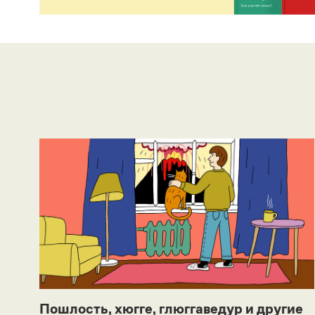
Пошлость, хюгге, глюггаведур и другие