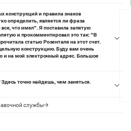
думанное слово.
ых конструкций и правила знаков
гко определить, является ли фраза
 все, что имел". Я поставила запятую
апятую и прокомментировал это так: "В
рочитала статью Розенталя на этот счет.
 цельную конструкцию. Буду вам очень
то и на мой электронный адрес. Большое
я говорить о цельном по смыслу выражении
зенталя).
Он готов был отдать ей всё, что имел
 Здесь точно найдешь, чем заняться.
ельное предложение с соотносительным словом
чиненного предложения (придаточная часть
е).
равочной службы