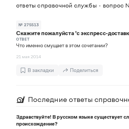
В. М
ответы справочной службы
вопрос №
Большой универсальный словарь русского языка
Спр
Сл
Русский орфографический словарь
Реда
Русское словесное ударение
Современный словарь иностранных слов
Вс
№ 275513
Все
Словарь антонимов
Скажите пожалуйста 'с экспресс-доставк
Словарь методических терминов
Словарь русских имён
ОТВЕТ
Что именно смущает в этом сочетании?
Словарь синонимов
Словарь собственных имён
21 мая 2014
Словарь трудностей русского языка
Управление в русском языке
Словари русского языка как государственного
В закладки
Поделиться
Последние ответы справочн
Здравствуйте! В русском языке существует сло
происхождение?