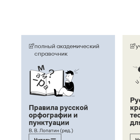
полный академический
у
справочник
Ру
Правила русской
кр
орфографии и
те
пунктуации
дл
ий,
В. В. Лопатин (ред.)
Читать
Ч