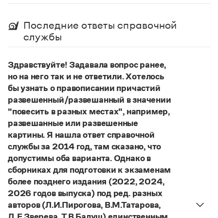
Управление в русском языке
Правила русской орфографии и пунктуации
Словари русского языка как государственного
Словарь русских имён
(1956)
Последние ответы справочной
Словарь методических терминов
службы
Справочники
Здравствуйте! Задавала вопрос ранее,
Правила русской орфографии и пунктуации
но на него так и не ответили. Хотелось
Русский язык. Краткий теоретический курс
для школьников
бы узнать о правописании причастий
Письмовник
развешенный/развешанный в значении
Справочник по пунктуации
"повесить в разных местах", например,
Словарь-справочник трудностей
развешанные или развешенные
Справочник по фразеологии
картины. Я нашла ответ справочной
Азбучные истины
Словарь-справочник непростые слова
службы за 2014 год, там сказано, что
Все справочники портала
допустимы оба варианта. Однако в
сборниках для подготовки к экзаменам
более позднего издания (2022, 2024,
Журнал
2026 годов выпуска) под ред. разных
авторов (Л.И.Пирогова, В.М.Татарова,
Новости и события
Д.Е.Зверева, Т.В.Балуш) единственным