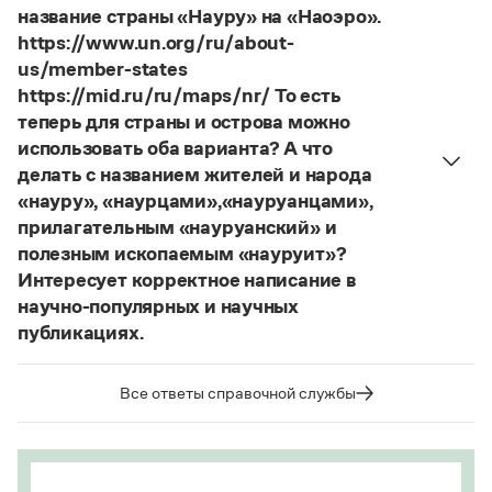
Страница ответа
Я знаю, что на стенах своей квартиры вы
название страны «Науру» на «Наоэро».
развесили разные географические карты
https://www.un.org/ru/about-
(И. С. Тургенев, Бретер). И эти карты, безусловно,
us/member-states
развешены.
https://mid.ru/ru/maps/nr/ То есть
теперь для страны и острова можно
Страница ответа
использовать оба варианта? А что
делать с названием жителей и народа
«науру», «наурцами»,«науруанцами»,
прилагательным «науруанский» и
полезным ископаемым «науруит»?
Интересует корректное написание в
научно-популярных и научных
публикациях.
Изменение касается только официального
названия государства. Все остальные слова,
Все ответы справочной службы
образованные от топонима
Науру
, никуда из
русского языка не делись и по-прежнему могут
быть использованы в любых текстах. Здесь