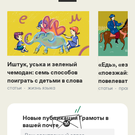
Иштук, уська и зеленый
«Едь», «езж
чемодан: семь способов
«поезжай»? 
поиграть с детьми в слова
повелевать 
статьи
жизнь языка
статьи
правил
Новые публикации Грамоты в
вашей почте