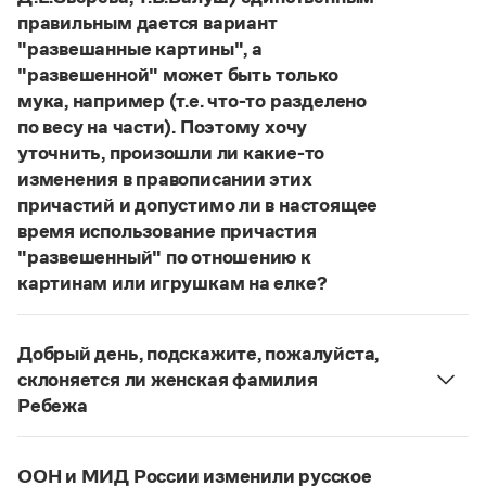
Статьи
правильным дается вариант
Монологи
"развешанные картины", а
Интервью
"развешенной" может быть только
Лекции и подкасты
Рекомендуем
мука, например (т.е. что-то разделено
по весу на части). Поэтому хочу
уточнить, произошли ли какие-то
изменения в правописании этих
Учебник Грамоты
причастий и допустимо ли в настоящее
Правила русского языка: от азов до тонкостей
время использование причастия
Интерактивные упражнения: от простого к сложному
"развешенный" по отношению к
Скороговорки
картинам или игрушкам на елке?
ответ
Наш
2014 года по-прежнему актуален.
Авторы пособий, о которых Вы говорите, почему-
Добрый день, подскажите, пожалуйста,
Издательство
то игнорируют рекомендации нормативных
склоняется ли женская фамилия
словарей русского языка, в которых указан глагол
Словари
Ребежа
развесить
(от него образована форма
Научпоп
Фамилия
Ребежа
склоняется (и мужская,
развешенный
) со значением «повесить в разных
Учебники и справочники
и женская).
местах (несколько, много предметов)». Ср.:
Все книги
ООН и МИД России изменили русское