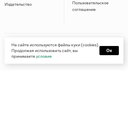
Пользовательское
Издательство
соглашение
Грамота в соцсетях
На сайте используются файлы куки (cookies).
Продолжая использовать сайт, вы
Ок
принимаете
условия
Функционирует при финансовой поддержке Министерства
цифрового развития, связи и массовых коммуникаций
Российской Федерации
Перейти на старую версию
Грамоты
© Грамота.ru, 2000 – 2026
Свидетельство о регистрации СМИ: ЭЛ № ФС 77 - 84700,