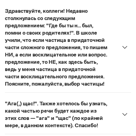
Управление в русском языке
Правила русской орфографии и пунктуации
Словари русского языка как государственного
Словарь русских имён
(1956)
Здравствуйте, коллеги! Недавно
Словарь методических терминов
столкнулась со следующим
предложением: "Где бы ты н... был,
Справочники
помни о своих родителях!". В школе
учили, что если частица в придаточной
Правила русской орфографии и пунктуации
части сложного предложения, то пишем
Русский язык. Краткий теоретический курс
для школьников
НИ, а если восклицательное или вопрос.
Письмовник
предложение, то НЕ, как здесь быть,
Справочник по пунктуации
ведь у меня частица в придаточной
Словарь-справочник трудностей
части восклицательного предложения.
Справочник по фразеологии
Поясните, пожалуйста, выбор частицы!
Азбучные истины
Словарь-справочник непростые слова
Правильно:
Где бы ты ни был, помни о своих
Все справочники портала
родителях!
Частица
не
пишется в независимых
"Ага(,) щас!". Также хотелось бы узнать,
восклицательных предложениях:
Где ты только
какой частью речи будет каждое из
не был!
этих слов — "ага" и "щас" (по крайней
Журнал
Страница ответа
мере, в данном контексте). Спасибо!
частица
Ага
—
, которая в данном случае
Новости и события