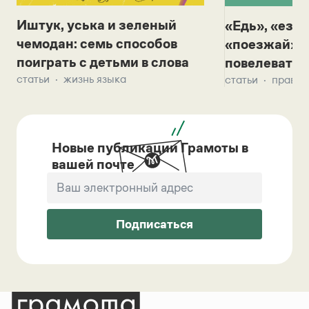
Иштук, уська и зеленый
«Едь», «езж
чемодан: семь способов
«поезжай»? 
поиграть с детьми в слова
повелевать 
статьи
жизнь языка
статьи
правил
Новые публикации Грамоты в
вашей почте
Подписаться