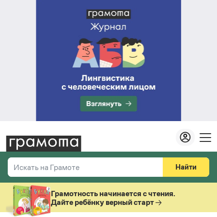
Найти
Искать на Грамоте
Везде
Справочная служба