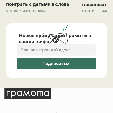
поиграть с детьми в слова
повелевать 
статьи
жизнь языка
статьи
правил
Новые публикации Грамоты в
вашей почте
Подписаться