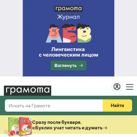
Найти
Искать на Грамоте
Везде
Справочная служба