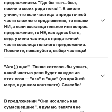
предложением: "Где бы ты н... был,
Статьи
Монологи
помни о своих родителях!". В школе
Интервью
учили, что если частица в придаточной
Лекции и подкасты
части сложного предложения, то пишем
Рекомендуем
НИ, а если восклицательное или вопрос.
предложение, то НЕ, как здесь быть,
ведь у меня частица в придаточной
Учебник Грамоты
части восклицательного предложения.
Поясните, пожалуйста, выбор частицы!
Правила русского языка: от азов до тонкостей
Правильно:
Где бы ты ни был, помни о своих
Интерактивные упражнения: от простого к сложному
родителях!
Частица
не
пишется в независимых
Скороговорки
"Ага(,) щас!". Также хотелось бы узнать,
восклицательных предложениях:
Где ты только
какой частью речи будет каждое из
не был!
этих слов — "ага" и "щас" (по крайней
Издательство
Страница ответа
мере, в данном контексте). Спасибо!
частица
Ага
—
, которая в данном случае
Словари
используется для эмоционального усиления
Научпоп
В предложении "Они носились как
Учебники и справочники
отказа говорящего поверить в достоверность
сумасшедшие", я думаю, запятая не
Все книги
какого-л. сообщения.
Щас!
— синтаксический