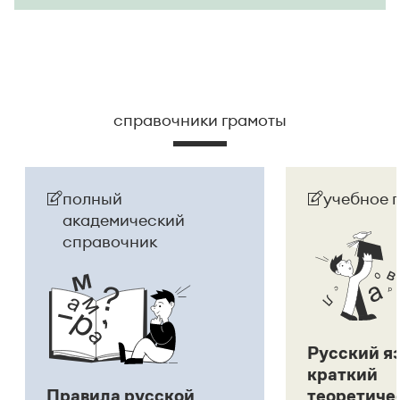
справочники грамоты
полный
учебное 
академический
справочник
Русский я
краткий
Правила русской
теоретиче