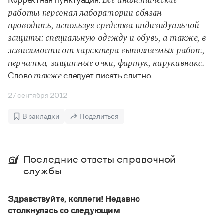
Корректная пунктуация:
Все аналитические
Управление в русском языке
Правила русской орфографии и пунктуации
Словари русского языка как государственного
работы персонал лаборатории обязан
Словарь русских имён
(1956)
Словарь методических терминов
проводить, используя средства индивидуальной
защиты: специальную одежду и обувь, а также, в
Справочники
зависимости от характера выполняемых работ,
перчатки, защитные очки, фартук, нарукавники.
Правила русской орфографии и пунктуации
Слово
следует писать слитно.
также
Русский язык. Краткий теоретический курс
для школьников
27 сентября 2012
Письмовник
Справочник по пунктуации
Словарь-справочник трудностей
В закладки
Поделиться
Справочник по фразеологии
Азбучные истины
Словарь-справочник непростые слова
Все справочники портала
Последние ответы справочной
службы
Журнал
Здравствуйте, коллеги! Недавно
столкнулась со следующим
Новости и события