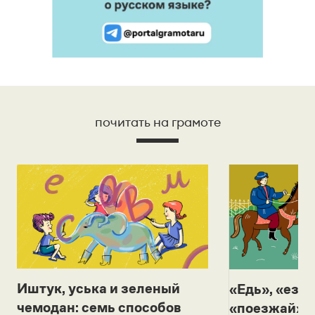
почитать на грамоте
Иштук, уська и зеленый
«Едь», «езж
чемодан: семь способов
«поезжай»? 