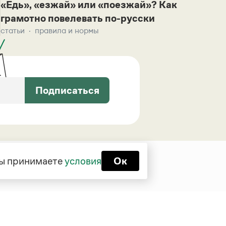
«Едь», «езжай» или «поезжай»? Как
грамотно повелевать по-русски
статьи
правила и нормы
Подписаться
 вы принимаете
условия
Ок
Функционирует при финансовой