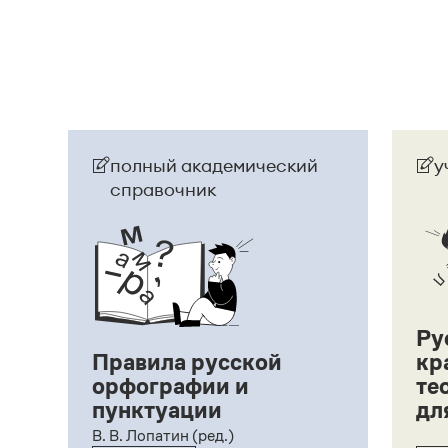
номинаций конкурса — «Лучший проект года», 
Страница ответа
Страница ответа
полный академический
у
справочник
Ру
Правила русской
кр
орфографии и
те
пунктуации
дл
ий,
В. В. Лопатин (ред.)