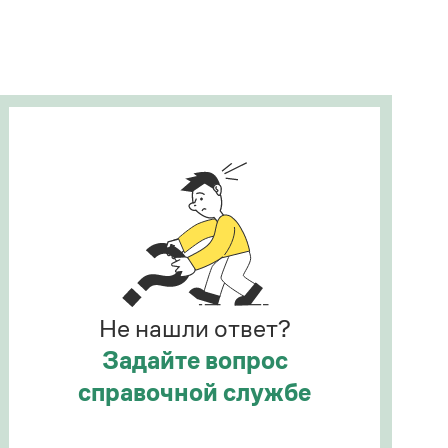
Рекомендуем
Учебник Грамоты
Правила русского языка: от азов до тонкостей
Интерактивные упражнения: от простого к
сложному
Скороговорки
Издательство
Словари
Научпоп
Не нашли ответ?
Учебники и справочники
Все книги
Задайте вопрос
справочной службе