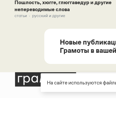
Пошлость, хюгге, глюггаведур и другие
непереводимые слова
статьи
русский и другие
Новые публикац
Грамоты в вашей
На сайте используются файлы
Рубрики
О про
Справочная служба
О порт