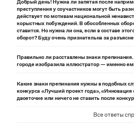
Добрый день! Нужна ли запятая после наприм
преступления у соучастников могут быть раз
действует по мотивам национальной ненавист
корыстных побуждений. В обособленных оборо
ставится. Но нужна ли она, если в составе эт
оборот? Буду очень признательна за разъясне
«Правил русской орфографии и пунктуаци
В § 94
слова и сочетания слов, стоящие на границе 
Правильно ли расставлены знаки препинания. 
следующему за ними предложению, не отделяю
городе изобразила иллюстратор — именно ем
должно быть сорвалась ставня
(Ч.). По этому 
Нужно закрыть запятой придаточную часть:
По
Мотивы совершения преступления у соучастн
изобразила иллюстратор, — именно ему посвя
подстрекатель действует по мотивам национа
Какие знаки препинания нужны в подобных с
из корыстных побуждений
. Заметим, однако, 
Страница ответа
конкурса «Лучший проект года», «Инновация 
запятая, а другие знаки:
Мотивы совершения пр
двоеточие или ничего не ставить после конку
например, подстрекатель действует по мотив
Это так называемое эллиптическое предложен
а исполнитель — из корыстных побуждений
;
М
отсутствующим сказуемым). В них при наличии 
Все ответы сп
могут быть разными. Например, подстрекате
не нужен. В приведенном примере, однако, тир
ненависти или вражды, а исполнитель — из к
«Лучший проект года»
— название не конкурса