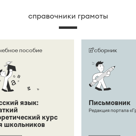
«Инновация сезона» и «Признание аудитории»
.
справочники грамоты
чебное пособие
сборник
сский язык:
Письмовник
аткий
Редакция портала «Г
оретический курс
я школьников