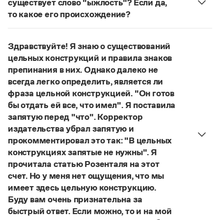
существует слово "ыжлость"? Если да,
Управление в русском языке
Правила русской орфографии и пунктуации
Словари русского языка как государственного
то какое его происхождение?
Словарь русских имён
(1956)
Словарь методических терминов
Нет, не существует и не существовало. Это
выдуманное слово.
Здравствуйте! Я знаю о существований
Справочники
Страница ответа
цельных конструкций и правила знаков
Правила русской орфографии и пунктуации
препинания в них. Однако далеко не
Русский язык. Краткий теоретический курс
всегда легко определить, является ли
для школьников
фраза цельной конструкцией. "Он готов
Письмовник
бы отдать ей все, что имел". Я поставила
Справочник по пунктуации
запятую перед "что". Корректор
Словарь-справочник трудностей
Справочник по фразеологии
издательства убрал запятую и
Азбучные истины
прокомментировал это так: "В цельных
Словарь-справочник непростые слова
конструкциях запятые не нужны". Я
Все справочники портала
прочитала статью Розенталя на этот
счет. Но у меня нет ощущения, что мы
имеет здесь цельную конструкцию.
Журнал
Буду вам очень признательна за
быстрый ответ. Если можно, то и на мой
Новости и события