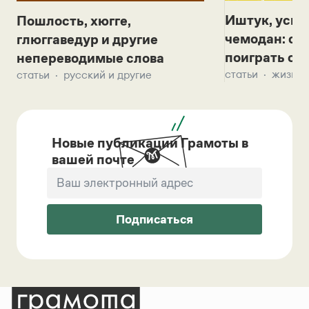
Иштук, уськ
Пошлость, хюгге,
чемодан: се
глюггаведур и другие
поиграть с д
непереводимые слова
статьи
жизнь 
статьи
русский и другие
Новые публикации Грамоты в
вашей почте
Подписаться